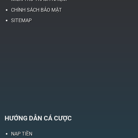
CHÍNH SÁCH BẢO MẬT
SITEMAP
Five88
là một
nhà cái uy tín
và đã đạt được
nhiều giấy phép cũng như chứng chỉ quan
trọng để đảm bảo tính hợp pháp và an toàn
trong hoạt động kinh doanh, cụ thể như sau:
Giấy phép hoạt động kinh doanh cá cược
được cấp bởi Tổng cục Giải trí và Trò chơi
HƯỚNG DẪN CÁ CƯỢC
Philippines (PAGCOR):
Nhà cái
luôn được
giám sát và quản lý 24/7 bởi các cơ quan
NẠP TIỀN