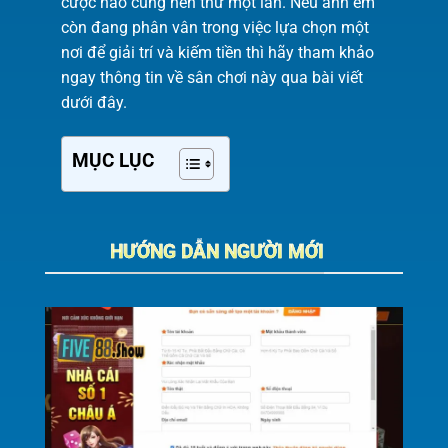
cược nào cũng nên thử một lần. Nếu anh em
còn đang phân vân trong việc lựa chọn một
nơi để giải trí và kiếm tiền thì hãy tham khảo
ngay thông tin về sân chơi này qua bài viết
dưới đây.
MỤC LỤC
Tìm hiểu thông tin tổng quan về nhà
cái Five88
HƯỚNG DẪN NGƯỜI MỚI