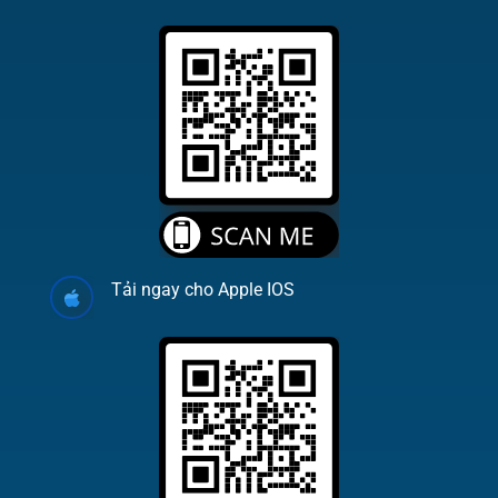
Tải ngay cho Apple IOS