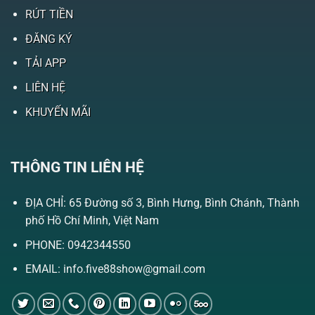
chức năng có thẩm quyền để đảm bảo sự
RÚT TIỀN
hợp pháp của mình tại các khu vực và lãnh
ĐĂNG KÝ
thổ khác nhau.
TẢI APP
Giấy phép hoạt động từ Curacao eGaming
Authority: Giấy phép này chứng tỏ rằng
LIÊN HỆ
Five88 tuân thủ các quy định, tiêu chuẩn
KHUYẾN MÃI
nghiêm ngặt về an toàn và công bằng
trong hoạt động kinh doanh của mình.
Chứng chỉ từ Gaming Laboratories
THÔNG TIN LIÊN HỆ
International (GLI): Đây là một minh chứng
cho sự tôn trọng của
nhà cái
cá cược đối
ĐỊA CHỈ: 65 Đường số 3, Bình Hưng, Bình Chánh, Thành
với quyền lợi và trải nghiệm của người
phố Hồ Chí Minh, Việt Nam
chơi.
PHONE: 0942344550
Những tiêu chí giúp Five88 trở thành
EMAIL:
info.five88show@gmail.com
một nhà cái uy tín
Nhà cái
nào cũng sẽ có những thế mạnh riêng