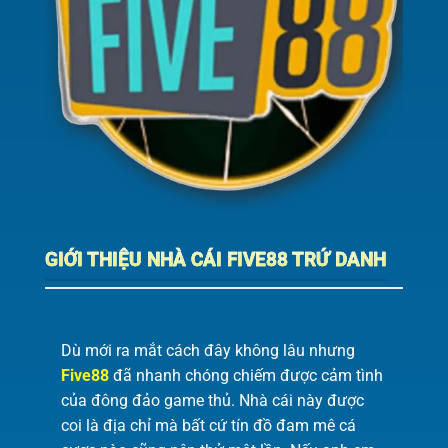
GIỚI THIỆU NHÀ CÁI FIVE88 TRỨ DANH
Dù mới ra mắt cách đây không lâu nhưng
Five88
đã nhanh chóng chiếm được cảm tình
của đông đảo game thủ.
Nhà cá
i này được
coi là địa chỉ mà bất cứ tín đồ đam mê cá