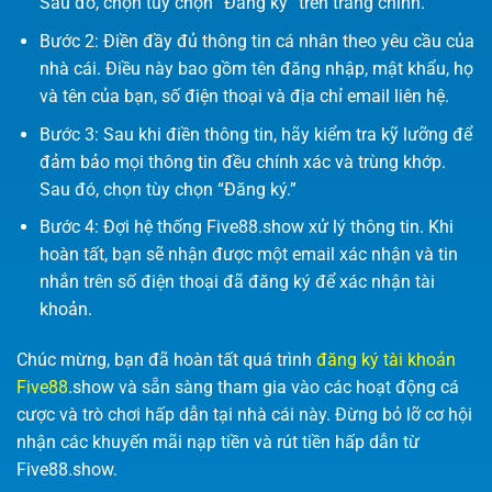
Sau đó, chọn tùy chọn “Đăng ký” trên trang chính.
Bước 2: Điền đầy đủ thông tin cá nhân theo yêu cầu của
nhà cái. Điều này bao gồm tên đăng nhập, mật khẩu, họ
và tên của bạn, số điện thoại và địa chỉ email liên hệ.
Bước 3: Sau khi điền thông tin, hãy kiểm tra kỹ lưỡng để
đảm bảo mọi thông tin đều chính xác và trùng khớp.
Sau đó, chọn tùy chọn “Đăng ký.”
Bước 4: Đợi hệ thống Five88.show xử lý thông tin. Khi
hoàn tất, bạn sẽ nhận được một email xác nhận và tin
nhắn trên số điện thoại đã đăng ký để xác nhận tài
khoản.
Chúc mừng, bạn đã hoàn tất quá trình
đăng ký tài khoản
Five88
.show và sẵn sàng tham gia vào các hoạt động cá
cược và trò chơi hấp dẫn tại nhà cái này. Đừng bỏ lỡ cơ hội
nhận các khuyến mãi nạp tiền và rút tiền hấp dẫn từ
Five88.show.