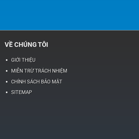
VỀ CHÚNG TÔI
GIỚI THIỆU
MIỄN TRỪ TRÁCH NHIỆM
CHÍNH SÁCH BẢO MẬT
SITEMAP