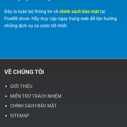
Đây là toàn bộ thông tin về
chính sách bảo mật
tại
Five88.show. Hãy truy cập ngay trang web để tận hưởng
những dịch vụ cá cược tốt nhất.
VỀ CHÚNG TÔI
GIỚI THIỆU
MIỄN TRỪ TRÁCH NHIỆM
CHÍNH SÁCH BẢO MẬT
SITEMAP