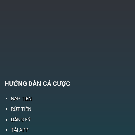
HƯỚNG DẪN CÁ CƯỢC
NẠP TIỀN
RÚT TIỀN
ĐĂNG KÝ
TẢI APP