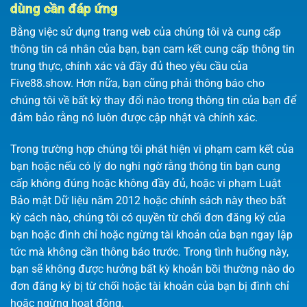
dùng cần đáp ứng
Bằng việc sử dụng trang web của chúng tôi và cung cấp
thông tin cá nhân của bạn, bạn cam kết cung cấp thông tin
trung thực, chính xác và đầy đủ theo yêu cầu của
Five88.show. Hơn nữa, bạn cũng phải thông báo cho
chúng tôi về bất kỳ thay đổi nào trong thông tin của bạn để
đảm bảo rằng nó luôn được cập nhật và chính xác.
Trong trường hợp chúng tôi phát hiện vi phạm cam kết của
bạn hoặc nếu có lý do nghi ngờ rằng thông tin bạn cung
cấp không đúng hoặc không đầy đủ, hoặc vi phạm Luật
Bảo mật Dữ liệu năm 2012 hoặc chính sách này theo bất
kỳ cách nào, chúng tôi có quyền từ chối đơn đăng ký của
bạn hoặc đình chỉ hoặc ngừng tài khoản của bạn ngay lập
tức mà không cần thông báo trước. Trong tình huống này,
bạn sẽ không được hưởng bất kỳ khoản bồi thường nào do
đơn đăng ký bị từ chối hoặc tài khoản của bạn bị đình chỉ
hoặc ngừng hoạt động.