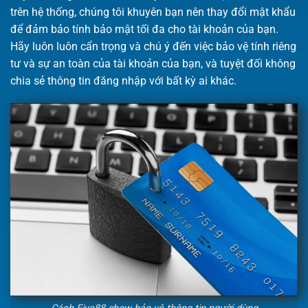
trên hệ thống, chúng tôi khuyên bạn nên thay đổi mật khẩu
để đảm bảo tính bảo mật tối đa cho tài khoản của bạn.
Hãy luôn luôn cẩn trọng và chú ý đến việc bảo vệ tính riêng
tư và sự an toàn của tài khoản của bạn, và tuyệt đối không
chia sẻ thông tin đăng nhập với bất kỳ ai khác.