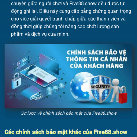
chuyện giữa người chơi và Five88.show đều được tự
động ghi lại. Điều này cung cấp bằng chứng quan trọng
cho việc giải quyết tranh chấp giữa các thành viên và
đồng thời giúp chúng tôi nâng cao chất lượng sản
phẩm và dịch vụ của mình.
Sơ lược về chính sách bảo mật của Five88.show
Các chính sách bảo mật khác của Five88.show