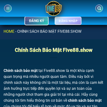
Bỏ
qua
nội
dung
ĐĂNG KÝ
ĐĂNG NHẬP
HOME
-
CHÍNH SÁCH BẢO MẬT FIVE88.SHOW
Chính Sách Bảo Mật Five88.show
Chính sách bảo mật
tại Five88.show là một khía cạnh
quan trọng mà nhiều người quan tâm. Điều này bởi vì
chính sách này không chỉ là một tài liệu, mà còn là cam kết
ảnh hưởng trực tiếp đến quyền lợi và sự an toàn của
những người chơi tham gia giải trí tại nhà cái. Hãy cùng
chúng tôi tìm hiểu thông tin cơ bản về
chính sách bảo mật
của chúng tôi để hiểu rõ hơn về mức độ uy tín và sự tận