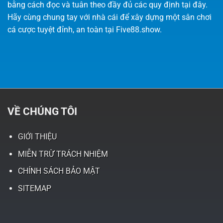
bằng cách đọc và tuân theo đầy đủ các quy định tại đây.
Hãy cùng chung tay với nhà cái để xây dựng một sân chơi
cá cược tuyệt đỉnh, an toàn tại Five88.show.
VỀ CHÚNG TÔI
GIỚI THIỆU
MIỄN TRỪ TRÁCH NHIỆM
CHÍNH SÁCH BẢO MẬT
SITEMAP