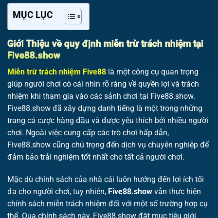
MỤC LỤC
Giới Thiệu về quy định miễn trừ trách nhiệm tại
Five88.show
Miễn trừ trách nhiệm Five88
là một công cụ quan trọng
giúp người chơi có cái nhìn rõ ràng về quyền lợi và trách
nhiệm khi tham gia vào các sảnh chơi tại Five88.show.
Five88.show đã xây dựng danh tiếng là một trong những
trang cá cược hàng đầu và được yêu thích bởi nhiều người
chơi. Ngoài việc cung cấp các trò chơi hấp dẫn,
Five88.show cũng chú trọng đến dịch vụ chuyên nghiệp để
đảm bảo trải nghiệm tốt nhất cho tất cả người chơi.
Mặc dù chính sách của nhà cái luôn hướng đến lợi ích tối
đa cho người chơi, tuy nhiên,
Five88.show
vẫn thực hiện
chính sách miễn trách nhiệm đối với một số trường hợp cụ
thể. Qua chính sách này, Five88.show đặt mục tiêu giới