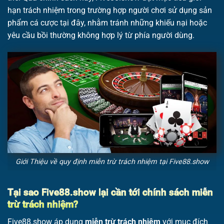
hạn trách nhiệm trong trường hợp người chơi sử dụng sản
phẩm cá cược tại đây, nhằm tránh những khiếu nại hoặc
yêu cầu bồi thường không hợp lý từ phía người dùng.
Giới Thiệu về quy định miễn trừ trách nhiệm tại Five88.show
Tại sao Five88.show lại cần tới chính sách miễn
trừ trách nhiệm?
Five88.show áp dụng
miễn trừ trách nhiệm
với mục đích