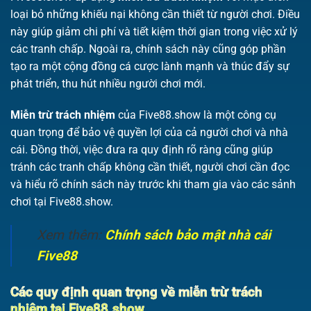
loại bỏ những khiếu nại không cần thiết từ người chơi. Điều
này giúp giảm chi phí và tiết kiệm thời gian trong việc xử lý
các tranh chấp. Ngoài ra, chính sách này cũng góp phần
tạo ra một cộng đồng cá cược lành mạnh và thúc đẩy sự
phát triển, thu hút nhiều người chơi mới.
Miễn trừ trách nhiệm
của Five88.show là một công cụ
quan trọng để bảo vệ quyền lợi của cả người chơi và nhà
cái. Đồng thời, việc đưa ra quy định rõ ràng cũng giúp
tránh các tranh chấp không cần thiết, người chơi cần đọc
và hiểu rõ chính sách này trước khi tham gia vào các sảnh
chơi tại Five88.show.
Xem thêm:
Chính sách bảo mật nhà cái
Five88
Các quy định quan trọng về miễn trừ trách
nhiệm tại Five88.show