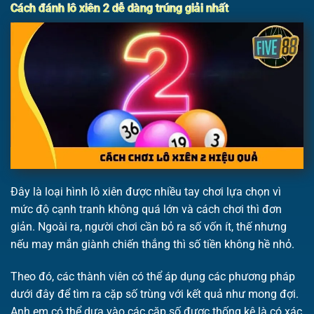
Cách đánh lô xiên 2 dễ dàng trúng giải nhất
Đây là loại hình lô xiên được nhiều tay chơi lựa chọn vì
mức độ cạnh tranh không quá lớn và cách chơi thì đơn
giản. Ngoài ra, người chơi cần bỏ ra số vốn ít, thế nhưng
nếu may mắn giành chiến thắng thì số tiền không hề nhỏ.
Theo đó, các thành viên có thể áp dụng các phương pháp
dưới đây để tìm ra cặp số trùng với kết quả như mong đợi.
Anh em có thể dựa vào các cặp số được thống kê là có xác