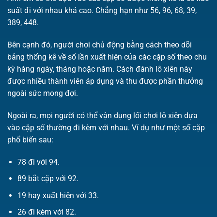
suất đi với nhau khá cao. Chẳng hạn như 56, 96, 68, 39,
389, 448.
Bên cạnh đó, người chơi chủ động bằng cách theo dõi
bảng thống kê về số lần xuất hiện của các cặp số theo chu
kỳ hàng ngày, tháng hoặc năm. Cách đánh lô xiên này
được nhiều thành viên áp dụng và thu được phần thưởng
ngoài sức mong đợi.
Ngoài ra, mọi người có thể vận dụng lối chơi lô xiên dựa
vào cặp số thường đi kèm với nhau. Ví dụ như một số cặp
phổ biến sau:
78 đi với 94.
89 bắt cặp với 92.
19 hay xuất hiện với 33.
26 đi kèm với 82.