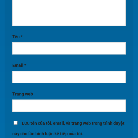
Tên
*
Email
*
Trang web
Lưu tên của tôi, email, và trang web trong trình duyệt
này cho lần bình luận kế tiếp của tôi.