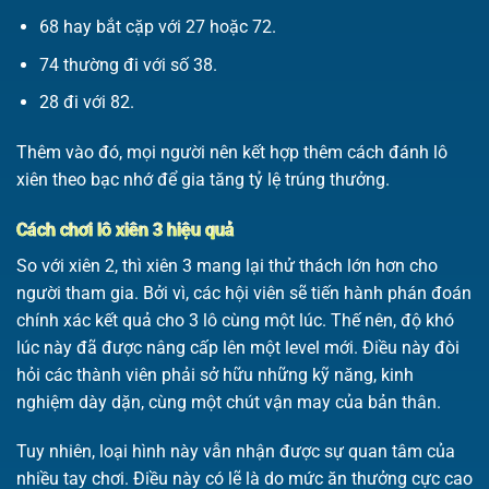
68 hay bắt cặp với 27 hoặc 72.
74 thường đi với số 38.
28 đi với 82.
Thêm vào đó, mọi người nên kết hợp thêm cách đánh lô
xiên theo bạc nhớ để gia tăng tỷ lệ trúng thưởng.
Cách chơi lô xiên 3 hiệu quả
So với xiên 2, thì xiên 3 mang lại thử thách lớn hơn cho
người tham gia. Bởi vì, các hội viên sẽ tiến hành phán đoán
chính xác kết quả cho 3 lô cùng một lúc. Thế nên, độ khó
lúc này đã được nâng cấp lên một level mới. Điều này đòi
hỏi các thành viên phải sở hữu những kỹ năng, kinh
nghiệm dày dặn, cùng một chút vận may của bản thân.
Tuy nhiên, loại hình này vẫn nhận được sự quan tâm của
nhiều tay chơi. Điều này có lẽ là do mức ăn thưởng cực cao