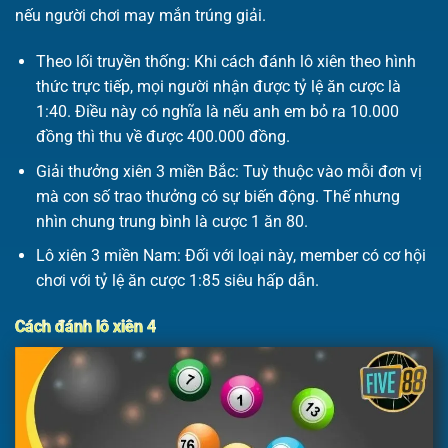
nếu người chơi may mắn trúng giải.
Theo lối truyền thống: Khi cách đánh lô xiên theo hình
thức trực tiếp, mọi người nhận được tỷ lệ ăn cược là
1:40. Điều này có nghĩa là nếu anh em bỏ ra 10.000
đồng thì thu về được 400.000 đồng.
Giải thưởng xiên 3 miền Bắc: Tuỳ thuộc vào mỗi đơn vị
mà con số trao thưởng có sự biến động. Thế nhưng
nhìn chung trung bình là cược 1 ăn 80.
Lô xiên 3 miền Nam: Đối với loại này, member có cơ hội
chơi với tỷ lệ ăn cược 1:85 siêu hấp dẫn.
Cách đánh lô xiên 4