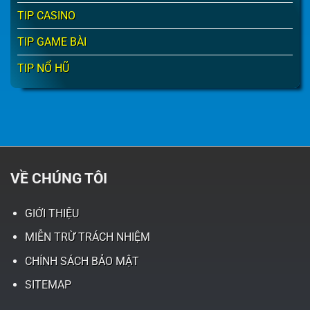
TIP CASINO
TIP GAME BÀI
TIP NỔ HŨ
VỀ CHÚNG TÔI
GIỚI THIỆU
MIỄN TRỪ TRÁCH NHIỆM
CHÍNH SÁCH BẢO MẬT
SITEMAP