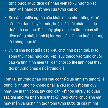
từng bước. Mục đích để nhận diện rõ xu hướng, xác
định khả năng xuất hiện của từng cặp lô.
So sánh nhiều nguồn cầu khác nhau như thống kê xổ
số, diễn đàn chuyên môn, hoặc các bài phân tích dự
đoán từ cao thủ. Điều này giúp anh em tìm ra con số
tiềm năng nhất, tránh bị lạc vào các cầu ảo hoặc những
lô không thực tế.
Dùng linh hoạt giữa các kiểu chơi như bạch thủ, lô tô,
song thủ, hoặc nuôi cầu kép. Tùy thuộc vào từng chuỗi
cầu và tình hình hiện tại, dân chơi có thể linh hoạt thay
đổi phương pháp để dễ trúng giải.
Tóm lại, phương pháp soi cầu có thể giúp anh em tăng tỷ lệ
trúng lô, nhưng nó không phải là yếu tố quyết định duy
nhất. Để thành công, tay chơi cần kết hợp giữa việc quan
sát, ghi nhớ, và phân tích thật kỹ. Cuối cùng, chúc anh em
may mắn và luôn tỉnh táo trong từng bước đi của mình!