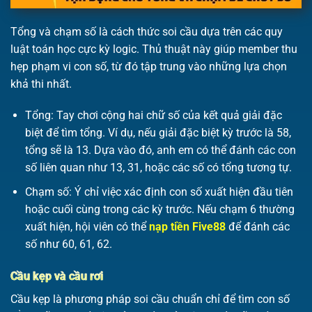
Tổng và chạm số là cách thức soi cầu dựa trên các quy
luật toán học cực kỳ logic. Thủ thuật này giúp member thu
hẹp phạm vi con số, từ đó tập trung vào những lựa chọn
khả thi nhất.
Tổng: Tay chơi cộng hai chữ số của kết quả giải đặc
biệt để tìm tổng. Ví dụ, nếu giải đặc biệt kỳ trước là 58,
tổng sẽ là 13. Dựa vào đó, anh em có thể đánh các con
số liên quan như 13, 31, hoặc các số có tổng tương tự.
Chạm số: Ý chỉ việc xác định con số xuất hiện đầu tiên
hoặc cuối cùng trong các kỳ trước. Nếu chạm 6 thường
xuất hiện, hội viên có thể
nạp tiền Five88
để đánh các
số như 60, 61, 62.
Cầu kẹp và cầu rơi
Cầu kẹp là phương pháp soi cầu chuẩn chỉ để tìm con số