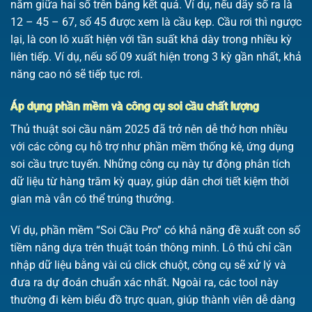
nằm giữa hai số trên bảng kết quả. Ví dụ, nếu dãy số ra là
12 – 45 – 67, số 45 được xem là cầu kẹp. Cầu rơi thì ngược
lại, là con lô xuất hiện với tần suất khá dày trong nhiều kỳ
liên tiếp. Ví dụ, nếu số 09 xuất hiện trong 3 kỳ gần nhất, khả
năng cao nó sẽ tiếp tục rơi.
Áp dụng phần mềm và công cụ soi cầu chất lượng
Thủ thuật soi cầu năm 2025 đã trở nên dễ thở hơn nhiều
với các công cụ hỗ trợ như phần mềm thống kê, ứng dụng
soi cầu trực tuyến. Những công cụ này tự động phân tích
dữ liệu từ hàng trăm kỳ quay, giúp dân chơi tiết kiệm thời
gian mà vẫn có thể trúng thưởng.
Ví dụ, phần mềm “Soi Cầu Pro” có khả năng đề xuất con số
tiềm năng dựa trên thuật toán thông minh. Lô thủ chỉ cần
nhập dữ liệu bằng vài cú click chuột, công cụ sẽ xử lý và
đưa ra dự đoán chuẩn xác nhất. Ngoài ra, các tool này
thường đi kèm biểu đồ trực quan, giúp thành viên dễ dàng