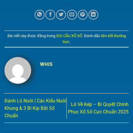
Bài viết này được đăng trong
SOI CẦU XỔ SỐ
. Đánh dấu
liên kết thường
trực
.
WHIS
Đánh Lô Nuôi | Các Kiểu Nuôi
Lô Về Kép – Bí Quyết Chinh
Khung & 3 Bí Kíp Bắt Số
Phục Xổ Số Cực Chuẩn 2025
Chuẩn