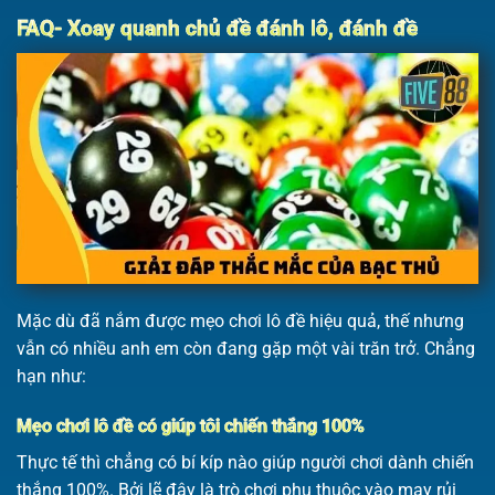
FAQ- Xoay quanh chủ đề đánh lô, đánh đề
Mặc dù đã nắm được mẹo chơi lô đề hiệu quả, thế nhưng
vẫn có nhiều anh em còn đang gặp một vài trăn trở. Chẳng
hạn như:
Mẹo chơi lô đề có giúp tôi chiến thắng 100%
Thực tế thì chẳng có bí kíp nào giúp người chơi dành chiến
thắng 100%. Bởi lẽ đây là trò chơi phụ thuộc vào may rủi