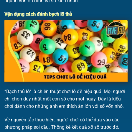
nguồn vốn ổn định và sự kiên nhẫn.
Vận dụng cách đánh bạch lô thủ
“Bạch thủ lô” là chiến thuật chơi lô đề hiệu quả. Mọi người
chỉ chọn duy nhất một con số cho một ngày. Đây là kiểu
chơi dành cho những anh em thích ăn lớn với số vốn nhỏ.
Về nguyên tắc thực hiện, người chơi có thể dựa vào các
phương pháp soi cầu. Thống kê kết quả xổ số trước đó,