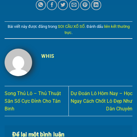
Bài viết này được đăng trong
SOI CẦU XỔ SỐ
. Đánh dấu
liên kết thường
trực
.
WHIS
Song Thủ Lô – Thủ Thuật
Dự Đoán Lô Hôm Nay – Học
Săn Số Cực Đỉnh Cho Tân
Ngay Cách Chốt Lô Đẹp Như
Binh
Dân Chuyên
Để lại một bình luận