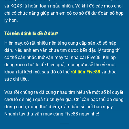
và KQXS là hoàn toàn ngẫu nhiên. Và khi đó các mẹo chơi
chỉ có chức năng giúp anh em có cơ sở để dự đoán số hợp
lý hơn.
Tôi nên đánh lô đề ở đâu?
Hiện nay, có rất nhiều nền tảng cung cấp sàn xổ số hấp
dẫn. Nếu anh em vẫn chưa tìm được bến đậu lý tưởng thì
có thể cân nhắc thử vận may tại nhà cái Five88. Khi áp
dụng mẹo chơi lô đề hiệu quả, mọi người sẽ thu về một
khoản lãi kếch xù, sau đó có thể
rút tiền Five88
và thỏa
sức chi tiêu.
Vừa rồi chúng ta đã cùng nhau tìm hiểu về một số bí quyết
chơi lô đề hiệu quả từ chuyên gia. Chỉ cần bạc thủ áp dụng
đúng cách, đúng thời điểm, đảm bảo sẽ hốt bạc ngay.
Nhanh tay thử vận may cùng Five88 ngay nhé!