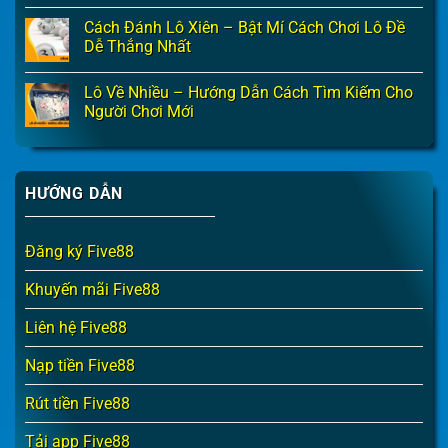
Cách Đánh Lô Xiên – Bật Mí Cách Chơi Lô Đề
Dễ Thắng Nhất
Lô Về Nhiều – Hướng Dẫn Cách Tìm Kiếm Cho
Người Chơi Mới
HƯỚNG DẪN
Đăng ký Five88
Khuyến mãi Five88
Liên hệ Five88
Nạp tiền Five88
Rút tiền Five88
Tải app Five88