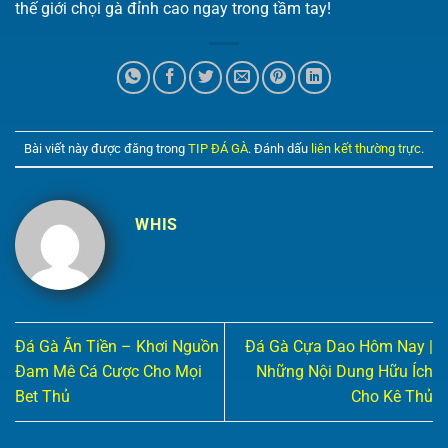
thế giới chọi gà đỉnh cao ngay trong tầm tay!
Bài viết này được đăng trong
TIP ĐÁ GÀ
. Đánh dấu
liên kết thường trực
.
WHIS
Đá Gà Ăn Tiền – Khơi Nguồn
Đá Gà Cựa Dao Hôm Nay |
Đam Mê Cá Cược Cho Mọi
Những Nội Dung Hữu Ích
Bet Thủ
Cho Kê Thủ