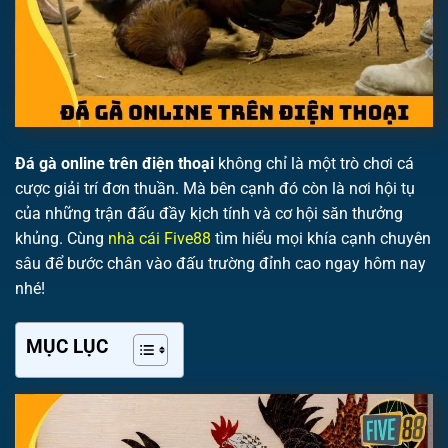
Đá gà online trên điện thoại
không chỉ là một trò chơi cá
cược giải trí đơn thuần. Mà bên cạnh đó còn là nơi hội tụ
của những trận đấu đầy kịch tính và cơ hội săn thưởng
khủng. Cùng
nhà cái Five88
tìm hiểu mọi khía cạnh chuyên
sâu để bước chân vào đấu trường đỉnh cao ngay hôm nay
nhé!
MỤC LỤC