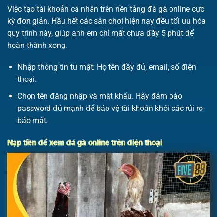
Việc tạo tài khoản cá nhân trên nền tảng đá gà online cực
kỳ đơn giản. Hầu hết các sân chơi hiện nay đều tối ưu hóa
quy trình này, giúp anh em chỉ mất chưa đầy 5 phút để
hoàn thành xong.
Nhập thông tin tư mật: Họ tên đầy đủ, email, số điện
thoại.
Chọn tên đăng nhập và mật khẩu. Hãy đảm bảo
password đủ mạnh để bảo vệ tài khoản khỏi các rủi ro
bảo mật.
Nạp tiền để xem đá gà online trên điện thoại