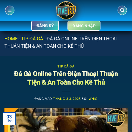
Bỏ
qua
nội
dung
ĐĂNG KÝ
ĐĂNG NHẬP
HOME
-
TIP ĐÁ GÀ
-
ĐÁ GÀ ONLINE TRÊN ĐIỆN THOẠI
THUẬN TIỆN & AN TOÀN CHO KÊ THỦ
TIP ĐÁ GÀ
Đá Gà Online Trên Điện Thoại Thuận
Tiện & An Toàn Cho Kê Thủ
ĐĂNG VÀO
THÁNG 3 3, 2025
BỞI
WHIS
03
Th3