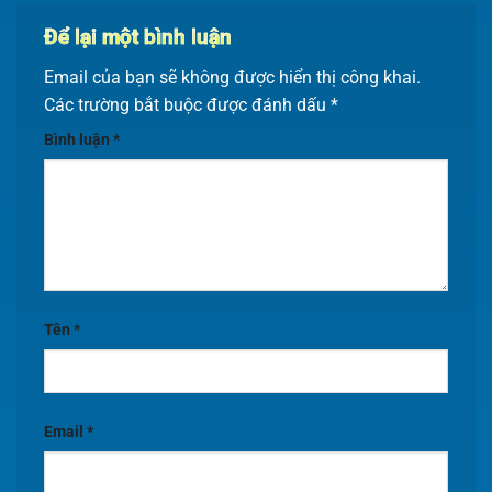
Để lại một bình luận
Email của bạn sẽ không được hiển thị công khai.
Các trường bắt buộc được đánh dấu
*
Bình luận
*
Tên
*
Email
*