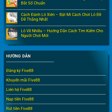
Bắt Số Chuẩn
Cách Đánh Lô Xiên – Bật Mí Cách Chơi Lô Đề
Dễ Thắng Nhất
Lô Về Nhiều – Hướng Dẫn Cách Tìm Kiếm Cho
Người Chơi Mới
HƯỚNG DẪN
Đăng ký Five88
Khuyến mãi Five88
Liên hệ Five88
Nạp tiền Five88
Rút tiền Five88