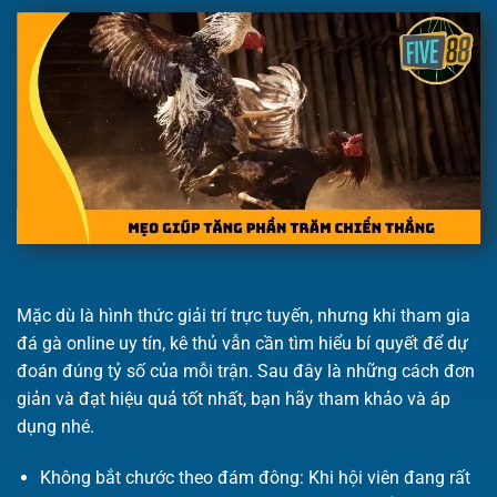
Mặc dù là hình thức giải trí trực tuyến, nhưng khi tham gia
đá gà online uy tín, kê thủ vẫn cần tìm hiểu bí quyết để dự
đoán đúng tỷ số của mỗi trận. Sau đây là những cách đơn
giản và đạt hiệu quả tốt nhất, bạn hãy tham khảo và áp
dụng nhé.
Không bắt chước theo đám đông: Khi hội viên đang rất