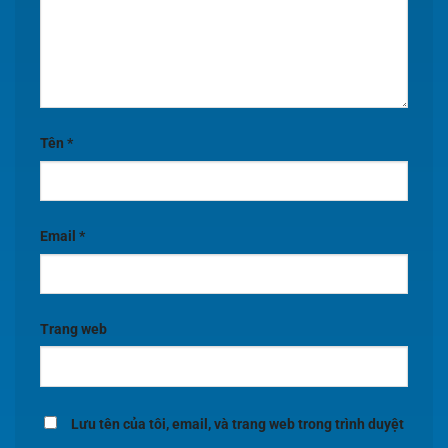
Tên
*
Email
*
Trang web
Lưu tên của tôi, email, và trang web trong trình duyệt