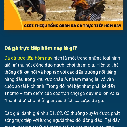
Đá gà trực tiếp hôm nay là gì?
Đá gà trực tiếp hôm nay
hiện là một trong những loại hình
giải trí thu hút đông đảo người chơi tham gia. Hiện tại, hệ
thống đã kết nối và hợp tác với các đấu trường nổi tiếng
hàng đầu trong khu vực châu Á, nhằm mang lại vô vàn
cuộc so tài kịch tính. Trong đó, nổi bật nhất phải kể đến
Thomo – tâm điểm của các trận chọi gà quy mô lớn và là
“thánh địa” cho những ai yêu thích cá cược đá gà.
Các giải danh giá như C1, C2, C3 thường xuyên được phát
sóng trực tiếp với lượng người theo dõi đông đảo. Tại đây