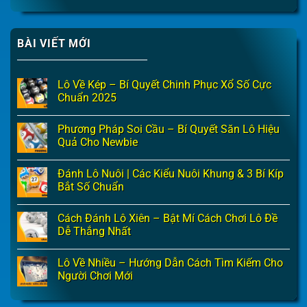
BÀI VIẾT MỚI
Lô Về Kép – Bí Quyết Chinh Phục Xổ Số Cực
Chuẩn 2025
Phương Pháp Soi Cầu – Bí Quyết Săn Lô Hiệu
Quả Cho Newbie
Đánh Lô Nuôi | Các Kiểu Nuôi Khung & 3 Bí Kíp
Bắt Số Chuẩn
Cách Đánh Lô Xiên – Bật Mí Cách Chơi Lô Đề
Dễ Thắng Nhất
Lô Về Nhiều – Hướng Dẫn Cách Tìm Kiếm Cho
Người Chơi Mới