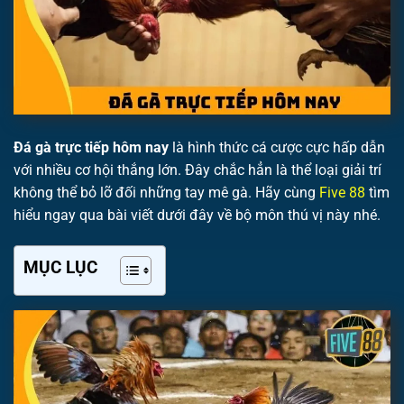
Đá gà trực tiếp hôm nay
là hình thức cá cược cực hấp dẫn
với nhiều cơ hội thắng lớn. Đây chắc hẳn là thể loại giải trí
không thể bỏ lỡ đối những tay mê gà. Hãy cùng
Five 88
tìm
hiểu ngay qua bài viết dưới đây về bộ môn thú vị này nhé.
MỤC LỤC