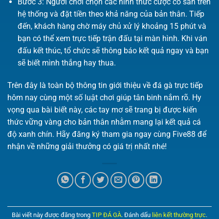
Bước 3: Người chơi chọn các hình thức cược có sẵn trên
hệ thống và đặt tiền theo khả năng của bản thân. Tiếp
đến, khách hàng chờ máy chủ xử lý khoảng 15 phút và
bạn có thể xem trực tiếp trận đấu tại màn hình. Khi ván
đấu kết thúc, tổ chức sẽ thông báo kết quả ngay và bạn
sẽ biết mình thắng hay thua.
Trên đây là toàn bộ thông tin giới thiệu về đá gà trực tiếp
hôm nay cùng một số luật chơi giúp tân binh nắm rõ. Hy
vọng qua bài biết này, các tay mơ sẽ trang bị được kiến
thức vững vàng cho bản thân nhằm mang lại kết quả cá
độ xanh chín. Hãy đăng ký tham gia ngay cùng Five88 để
nhận về những giải thưởng có giá trị nhất nhé!
Bài viết này được đăng trong
TIP ĐÁ GÀ
. Đánh dấu
liên kết thường trực
.