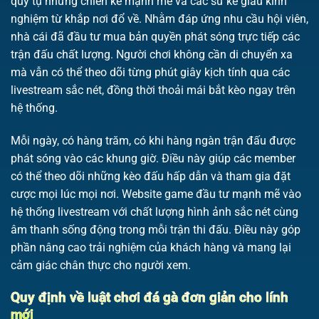
quy tụ những chiến kê mạnh mẽ và các sư kê giàu kinh
nghiệm từ khắp nơi đổ về. Nhằm đáp ứng nhu cầu hội viên,
nhà cái đã đầu tư mua bản quyền phát sóng trực tiếp các
trận đấu chất lượng. Người chơi không cần di chuyển xa
mà vẫn có thể theo dõi từng phút giây kịch tính qua các
livestream sắc nét, đồng thời thoải mái bắt kèo ngay trên
hệ thống.
Mỗi ngày, có hàng trăm, có khi hàng ngàn trận đấu được
phát sóng vào các khung giờ. Điều này giúp các member
có thể theo dõi những kèo đấu hấp dẫn và tham gia đặt
cược mọi lúc mọi nơi. Website game đầu tư mạnh mẽ vào
hệ thống livestream với chất lượng hình ảnh sắc nét cùng
âm thanh sống động trong mỗi trận thi đấu. Điều này góp
phần nâng cao trải nghiệm của khách hàng và mang lại
cảm giác chân thực cho người xem.
Quy định về luật chơi đá gà đơn giản cho lính
mới