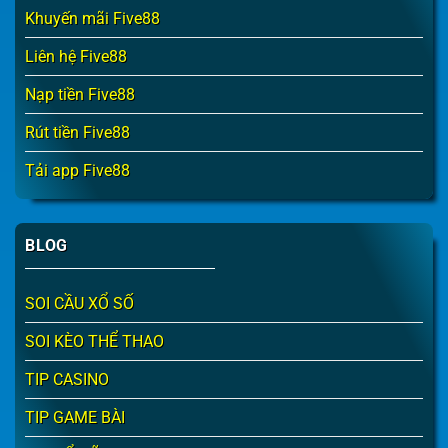
Khuyến mãi Five88
Liên hệ Five88
Nạp tiền Five88
Rút tiền Five88
Tải app Five88
BLOG
SOI CẦU XỔ SỐ
SOI KÈO THỂ THAO
TIP CASINO
TIP GAME BÀI