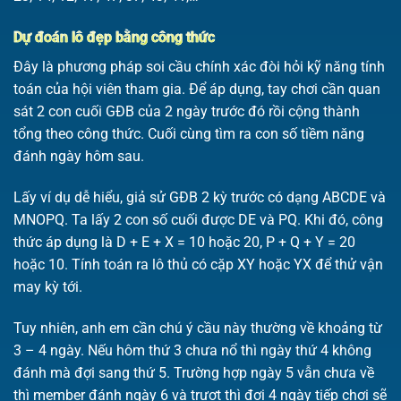
Dự đoán lô đẹp bằng công thức
Đây là phương pháp soi cầu chính xác đòi hỏi kỹ năng tính
toán của hội viên tham gia. Để áp dụng, tay chơi cần quan
sát 2 con cuối GĐB của 2 ngày trước đó rồi cộng thành
tổng theo công thức. Cuối cùng tìm ra con số tiềm năng
đánh ngày hôm sau.
Lấy ví dụ dễ hiểu, giả sử GĐB 2 kỳ trước có dạng ABCDE và
MNOPQ. Ta lấy 2 con số cuối được DE và PQ. Khi đó, công
thức áp dụng là D + E + X = 10 hoặc 20, P + Q + Y = 20
hoặc 10. Tính toán ra lô thủ có cặp XY hoặc YX để thử vận
may kỳ tới.
Tuy nhiên, anh em cần chú ý cầu này thường về khoảng từ
3 – 4 ngày. Nếu hôm thứ 3 chưa nổ thì ngày thứ 4 không
đánh mà đợi sang thứ 5. Trường hợp ngày 5 vẫn chưa về
thì member đánh ngày 6 và trượt thì đợi 4 ngày tiếp chơi sẽ