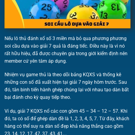
Nếu lô thủ đánh xổ số 3 miền mà bỏ qua phương phương
soi cầu dựa vào giải 7 quả là đáng tiếc. Điều này là vì nó
rất hữu hiệu, đã được chuyên gia trong giới kiểm định nên
member cứ yên tâm áp dụng.
Nhiệm vụ game thủ là theo dõi bảng KQXS và thống kê
những con số đã xuất hiện tại giải 7 ngày hôm trước. Sau
đó, tân binh tiến hành ghép chúng lại với nhau tạo dàn bất
bại đánh cho kỳ quay tiếp theo.
Ví dụ, giải 7 KQXS nổ các con gồm 45 – 34 – 12 – 57. Khi
đó, ta có số để ghép dàn đề là 1, 2, 3, 4, 5, 7. Từ đây, khách
hàng có thể suy ra dàn số đẹp khả năng thắng cao gồm
23, 14, 12, 17, 47, 37, 43, 41,…