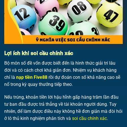
Lợi ích khi soi cầu chính xác
Bộ môn số đề vốn được biết đến là hình thức giải trí lâu
đời và có cách chơi khá giản đơn. Nhiệm vụ khách hàng
chỉ là
nạp tiền Five88
rồi dự đoán con số khả năng cao sẽ
nổ trong kỳ quay thưởng tiếp theo.
Nếu trúng, khoản tiền lời hậu hĩnh gấp hàng trăm lần đầu
tư ban đầu được trả thẳng về tài khoản người dùng. Tuy
nhiên, để làm được điều này không hề đơn giản mà đòi hỏi
ở lô thủ kinh nghiệm phân tích và
soi cầu chính xác
.