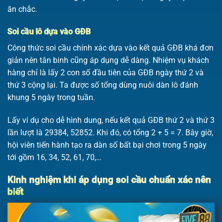
ăn chắc.
Soi cầu lô dựa vào GĐB
Công thức soi cầu chính xác dựa vào kết quả GĐB khá đơn
giản nên tân binh cũng áp dụng dễ dàng. Nhiệm vụ khách
hàng chỉ là lấy 2 con số đầu tiên của GĐB ngày thứ 2 và
thứ 3 cộng lại. Ta được số tổng dùng nuôi dàn lô đánh
khung 5 ngày trong tuần.
Lấy ví dụ cho dễ hình dung, nếu kết quả GĐB thứ 2 và thứ 3
lần lượt là 29384, 52852. Khi đó, có tổng 2 + 5 = 7. Bây giờ,
hội viên tiến hành tạo ra dàn số bất bại chơi trong 5 ngày
tới gồm 16, 34, 52, 61, 70,…
Kinh nghiệm khi áp dụng soi cầu chuẩn xác nên
biết