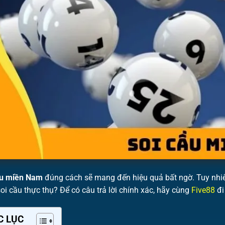
ầu miền Nam
đúng cách sẽ mang đến hiệu quả bất ngờ. Tuy nhiên
soi cầu thực thụ? Để có câu trả lời chính xác, hãy cùng
Five88
đi
C LỤC