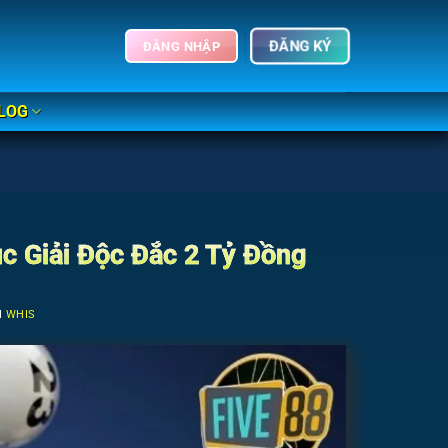
ĐĂNG KÝ
ĐĂNG NHẬP
LOG
c Giải Độc Đắc 2 Tỷ Đồng
I
WHIS