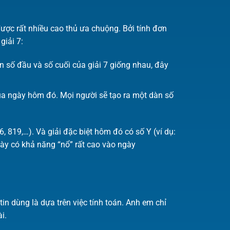
ược rất nhiều cao thủ ưa chuộng. Bởi tính đơn
giải 7:
ện số đầu và số cuối của giải 7 giống nhau, đây
của ngày hôm đó. Mọi người sẽ tạo ra một dàn số
, 819,…). Và giải đặc biệt hôm đó có số Y (ví dụ:
này có khả năng “nổ” rất cao vào ngày
 dùng là dựa trên việc tính toán. Anh em chỉ
i.