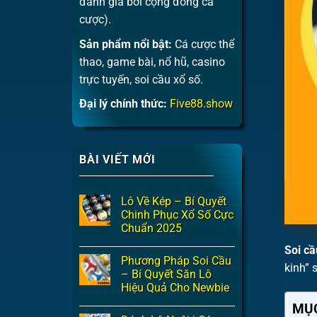
đánh giá bởi cộng đồng cá
cược).
Sản phẩm nổi bật:
Cá cược thể
thao, game bài, nổ hũ, casino
trực tuyến, soi cầu xổ số.
Đại lý chính thức:
Five88.show
BÀI VIẾT MỚI
Lô Về Kép – Bí Quyết
Chinh Phục Xổ Số Cực
Chuẩn 2025
Soi c
Phương Pháp Soi Cầu
kinh” 
– Bí Quyết Săn Lô
Hiệu Quả Cho Newbie
MỤ