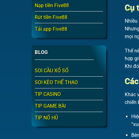
Nạp tiền Five88
Cụ 
Rút tiền Five88
Nhiều 
Nhưng 
Tải app Five88
mọi ng
Thế nê
BLOG
hợp gi
Khi đó
SOI CẦU XỔ SỐ
Các
SOI KÈO THỂ THAO
TIP CASINO
Khác v
chiến 
TIP GAME BÀI
Hiệ
TIP NỔ HŨ
“xu
Bên