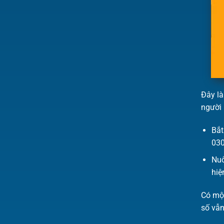
Đây là
người 
Bắt
030
Nuô
hiệ
Có một
số vẫn