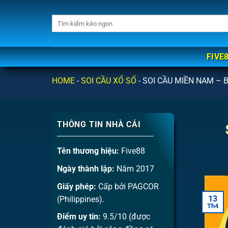
Bỏ
qua
nội
dung
FIVE
HOME
-
SOI CẦU XỔ SỐ
-
SOI CẦU MIỀN NAM – B
THÔNG TIN NHÀ CÁI
Tên thương hiệu:
Five88
Ngày thành lập:
Năm 2017
Giấy phép:
Cấp bởi PAGCOR
13
(Philippines).
Th4
Điểm uy tín:
9.5/10 (được