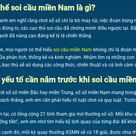
thể soi cầu miền Nam là gì?
anh em nghĩ rằng chơi xổ số chỉ là trò may rủi, việc đoán trúng 
đừng lo, các cao thủ soi cầu đã chứng minh điều ngược lại. 
ười đã nâng cao đáng kể tỷ lệ chiến thắng
n, mọi người có thể hiểu
soi cầu miền Nam
không chỉ là đoán m
ữa phân tích, thống kê và kinh nghiệm. Nhằm tìm ra những co
, bạc thủ sẽ sử dụng các công thức, chiến thuật và cả linh cảm
 yếu tố cần nắm trước khi soi cầu mi
ới xổ số miền Bắc hay miền Trung, xổ số miền Nam mang trong
bách thắng, anh em cần phải hiểu rõ luật chơi và quy luật. Trướ
n tại, có tổng cộng 21 tỉnh tham gia mở thưởng xổ số. Mỗi khu vự
ống tiền”, anh em nhớ tìm hiểu kỹ lịch quay của từng đài để khôn
 cạnh đó, mỗi kỳ quay thưởng XSMN sẽ có 18 giải, được chia thà