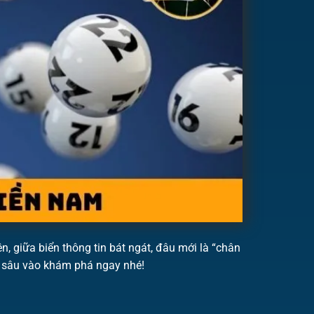
, giữa biển thông tin bát ngát, đâu mới là “chân
 sâu vào khám phá ngay nhé!