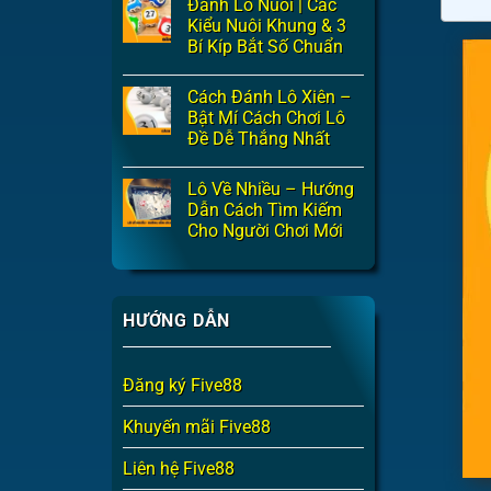
Đánh Lô Nuôi | Các
Kiểu Nuôi Khung & 3
Bí Kíp Bắt Số Chuẩn
Cách Đánh Lô Xiên –
Bật Mí Cách Chơi Lô
Đề Dễ Thắng Nhất
Lô Về Nhiều – Hướng
Dẫn Cách Tìm Kiếm
Cho Người Chơi Mới
HƯỚNG DẪN
Đăng ký Five88
Khuyến mãi Five88
Liên hệ Five88