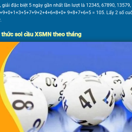
, giải đặc biệt 5 ngày gần nhất lần lượt là 12345, 67890, 135
+9+0+1+3+5+7+9+2+4+6+8+0+ 9+8+7+6+5 = 105. Lấy 2 số cuối l
.
 thức soi cầu XSMN theo tháng