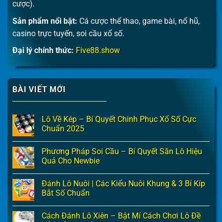
cược).
Sản phẩm nổi bật:
Cá cược thể thao, game bài, nổ hũ,
casino trực tuyến, soi cầu xổ số.
Đại lý chính thức:
Five88.show
BÀI VIẾT MỚI
Lô Về Kép – Bí Quyết Chinh Phục Xổ Số Cực
Chuẩn 2025
Phương Pháp Soi Cầu – Bí Quyết Săn Lô Hiệu
Quả Cho Newbie
Đánh Lô Nuôi | Các Kiểu Nuôi Khung & 3 Bí Kíp
Bắt Số Chuẩn
Cách Đánh Lô Xiên – Bật Mí Cách Chơi Lô Đề