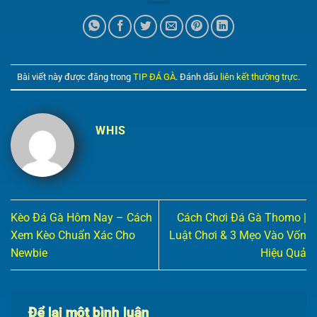
Bài viết này được đăng trong
TIP ĐÁ GÀ
. Đánh dấu
liên kết thường trực
.
WHIS
Kèo Đá Gà Hôm Nay – Cách
Cách Chơi Đá Gà Thomo |
Xem Kèo Chuẩn Xác Cho
Luật Chơi & 3 Mẹo Vào Vốn
Newbie
Hiệu Quả
Để lại một bình luận