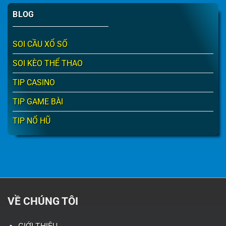
BLOG
SOI CẦU XỔ SỐ
SOI KÈO THỂ THAO
TIP CASINO
TIP GAME BÀI
TIP NỔ HŨ
VỀ CHÚNG TÔI