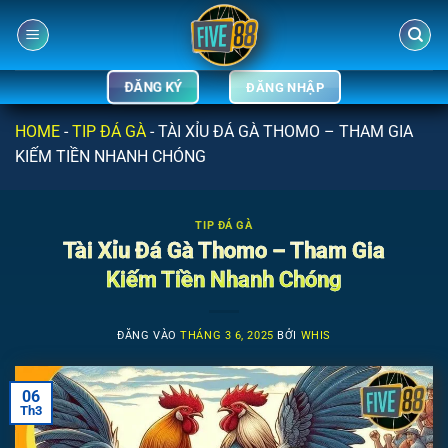
Bỏ
qua
nội
dung
ĐĂNG KÝ
ĐĂNG NHẬP
HOME
-
TIP ĐÁ GÀ
-
TÀI XỈU ĐÁ GÀ THOMO – THAM GIA
KIẾM TIỀN NHANH CHÓNG
TIP ĐÁ GÀ
Tài Xỉu Đá Gà Thomo – Tham Gia
Kiếm Tiền Nhanh Chóng
ĐĂNG VÀO
THÁNG 3 6, 2025
BỞI
WHIS
06
Th3