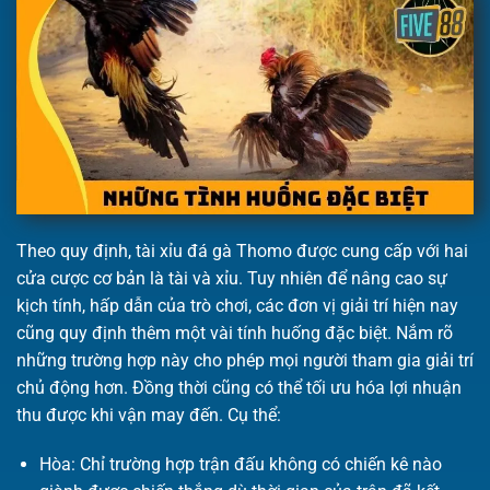
Theo quy định, tài xỉu đá gà Thomo được cung cấp với hai
cửa cược cơ bản là tài và xỉu. Tuy nhiên để nâng cao sự
kịch tính, hấp dẫn của trò chơi, các đơn vị giải trí hiện nay
cũng quy định thêm một vài tính huống đặc biệt. Nắm rõ
những trường hợp này cho phép mọi người tham gia giải trí
chủ động hơn. Đồng thời cũng có thể tối ưu hóa lợi nhuận
thu được khi vận may đến. Cụ thể:
Hòa: Chỉ trường hợp trận đấu không có chiến kê nào