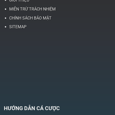
GIỚI THIỆU
MIỄN TRỪ TRÁCH NHIỆM
CHÍNH SÁCH BẢO MẬT
SITEMAP
HƯỚNG DẪN CÁ CƯỢC