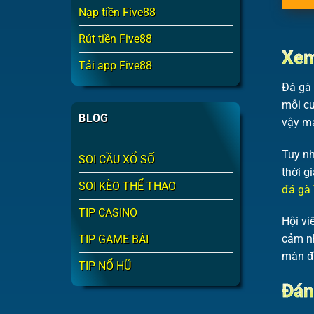
Nạp tiền Five88
Rút tiền Five88
Xem
Tải app Five88
Đá gà 
mỗi cu
BLOG
vậy mà
Tuy nh
SOI CẦU XỔ SỐ
thời g
SOI KÈO THỂ THAO
đá gà
TIP CASINO
Hội vi
cảm nh
TIP GAME BÀI
màn đề
TIP NỔ HŨ
Đán