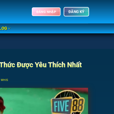
ĐĂNG KÝ
ĐĂNG NHẬP
LOG
Thức Được Yêu Thích Nhất
I
WHIS