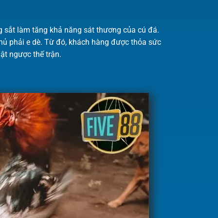
g sắt làm tăng khả năng sát thương của cú đá.
thủ phải e dè. Từ đó, khách hàng được thỏa sức
ật ngược thế trận.