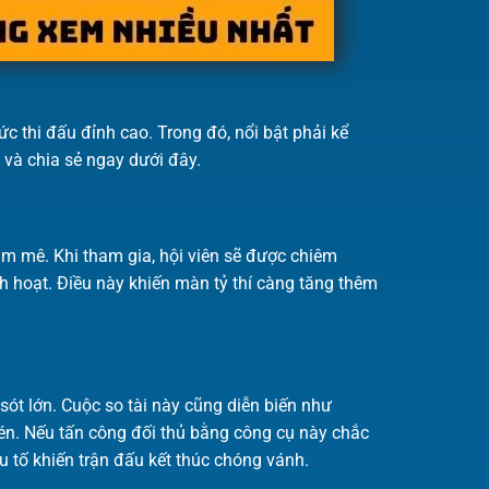
 thi đấu đỉnh cao. Trong đó, nổi bật phải kể
 và chia sẻ ngay dưới đây.
m mê. Khi tham gia, hội viên sẽ được chiêm
 hoạt. Điều này khiến màn tỷ thí càng tăng thêm
ót lớn. Cuộc so tài này cũng diễn biến như
én. Nếu tấn công đối thủ bằng công cụ này chắc
 tố khiến trận đấu kết thúc chóng vánh.