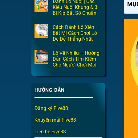
Đánh Lô Nuôi | Các
MỤ
Kiểu Nuôi Khung & 3
Bí Kíp Bắt Số Chuẩn
Cách Đánh Lô Xiên –
Bật Mí Cách Chơi Lô
Đề Dễ Thắng Nhất
Lô Về Nhiều – Hướng
Dẫn Cách Tìm Kiếm
Cho Người Chơi Mới
HƯỚNG DẪN
Đăng ký Five88
Khuyến mãi Five88
Liên hệ Five88