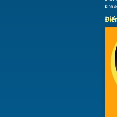
binh s
Điể