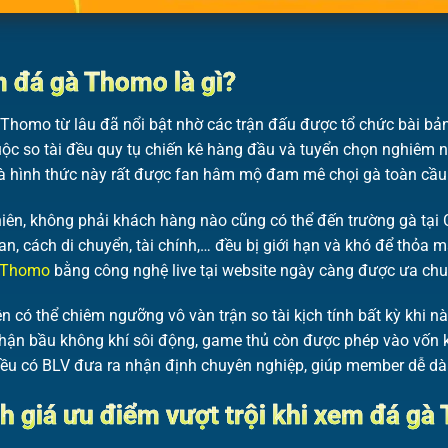
 đá gà Thomo là gì?
Thomo từ lâu đã nổi bật nhờ các trận đấu được tổ chức bài bản
ộc so tài đều quy tụ chiến kê hàng đầu và tuyển chọn nghiêm ng
 hình thức này rất được fan hâm mộ đam mê chọi gà toàn cầu
iên, không phải khách hàng nào cũng có thể đến trường gà tại 
ian, cách di chuyển, tài chính,… đều bị giới hạn và khó để thỏa 
 Thomo
bằng công nghệ live tại website ngày càng được ưa ch
ên có thể chiêm ngưỡng vô vàn trận so tài kịch tính bất kỳ khi nà
ận bầu không khí sôi động, game thủ còn được phép vào vốn ki
u có BLV đưa ra nhận định chuyên nghiệp, giúp member dễ dàn
h giá ưu điểm vượt trội khi xem đá g