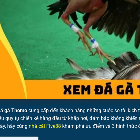
á gà Thomo
cung cấp đến khách hàng những cuộc so tài kịch tí
u quy tụ chiến kê hàng đầu từ khắp nơi, đảm bảo không khiến m
ây, hãy cùng
nhà cái Five88
khám phá ưu điểm và 3 hình thức đ