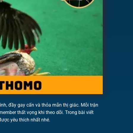
nh, đầy gay cấn và thỏa mãn thị giác. Mỗi trận
ember thất vọng khi theo dõi. Trong bài viết
ược yêu thích nhất nhé.