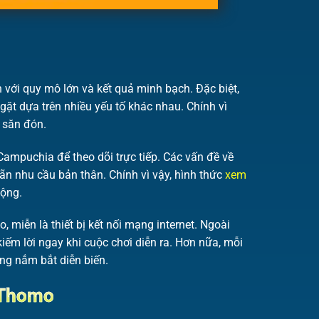
 với quy mô lớn và kết quả minh bạch. Đặc biệt,
ặt dựa trên nhiều yếu tố khác nhau. Chính vì
 săn đón.
Campuchia để theo dõi trực tiếp. Các vấn đề về
mãn nhu cầu bản thân. Chính vì vậy, hình thức
xem
uộng.
o, miễn là thiết bị kết nối mạng internet. Ngoài
ếm lời ngay khi cuộc chơi diễn ra. Hơn nữa, mỗi
g nắm bắt diễn biến.
à Thomo