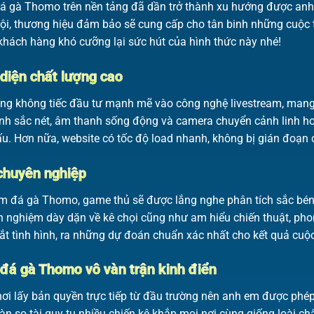
á gà Thomo trên nền tảng đã dần trở thành xu hướng được anh
rội, thương hiệu đảm bảo sẽ cung cấp cho tân binh những cuộc th
khách hàng khó cưỡng lại sức hút của hình thức này nhé!
 diện chất lượng cao
ng không tiếc đầu tư mạnh mẽ vào công nghệ livestream, man
nh sắc nét, âm thanh sống động và camera chuyển cảnh linh ho
u. Hơn nữa, website có tốc độ load nhanh, không bị gián đoạn c
chuyên nghiệp
m đá gà Thomo, game thủ sẽ được lắng nghe phân tích sắc bén 
h nghiệm dày dặn về kê chọi cũng như am hiểu chiến thuật, pho
t tình hình, ra những dự đoán chuẩn xác nhất cho kết quả cuộc 
đá gà Thomo vô vàn trận kinh điển
ơi lấy bản quyền trực tiếp từ đầu trường nên anh em được phép 
n so tài quy tụ nhiều chiến kê khắp mọi nơi cùng giống loài ch