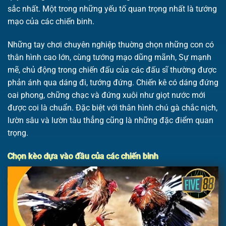
sắc nhất. Một trong những yếu tố quan trọng nhất là tướng
mạo của các chiến binh.
Những tay chơi chuyên nghiệp thuờng chọn những con có
thân hình cao lớn, cùng tướng mạo dũng mãnh, Sự mạnh
mẽ, chủ động trong chiến đấu của các đấu sĩ thường được
phản ánh qua dáng đi, tướng đứng. Chiến kê có dáng đứng
oai phong, chững chạc và đứng xuôi như giọt nước mới
được coi là chuẩn. Đặc biệt với thân hình chú gà chắc nịch,
lườn sâu và lườn tàu thẳng cũng là những đặc điểm quan
trọng.
Chọn kèo dựa vào đầu của các chiến binh