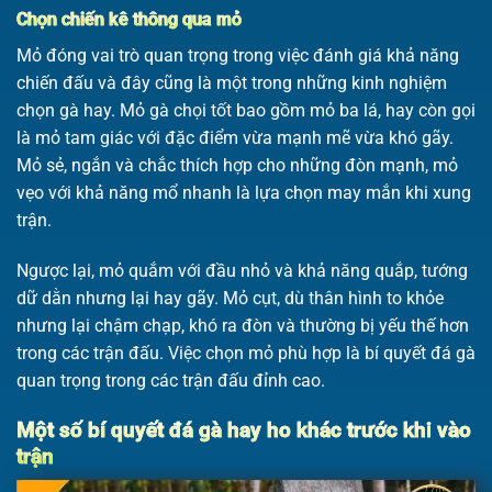
Chọn chiến kê thông qua mỏ
Mỏ đóng vai trò quan trọng trong việc đánh giá khả năng
chiến đấu và đây cũng là một trong những kinh nghiệm
chọn gà hay. Mỏ gà chọi tốt bao gồm mỏ ba lá, hay còn gọi
là mỏ tam giác với đặc điểm vừa mạnh mẽ vừa khó gãy.
Mỏ sẻ, ngắn và chắc thích hợp cho những đòn mạnh, mỏ
vẹo với khả năng mổ nhanh là lựa chọn may mắn khi xung
trận.
Ngược lại, mỏ quắm với đầu nhỏ và khả năng quắp, tướng
dữ dằn nhưng lại hay gãy. Mỏ cụt, dù thân hình to khỏe
nhưng lại chậm chạp, khó ra đòn và thường bị yếu thế hơn
trong các trận đấu. Việc chọn mỏ phù hợp là bí quyết đá gà
quan trọng trong các trận đấu đỉnh cao.
Một số bí quyết đá gà hay ho khác trước khi vào
trận