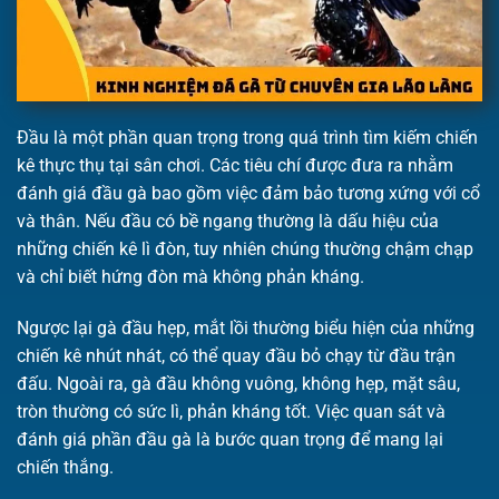
Đầu là một phần quan trọng trong quá trình tìm kiếm chiến
kê thực thụ tại sân chơi. Các tiêu chí được đưa ra nhằm
đánh giá đầu gà bao gồm việc đảm bảo tương xứng với cổ
và thân. Nếu đầu có bề ngang thường là dấu hiệu của
những chiến kê lì đòn, tuy nhiên chúng thường chậm chạp
và chỉ biết hứng đòn mà không phản kháng.
Ngược lại gà đầu hẹp, mắt lồi thường biểu hiện của những
chiến kê nhút nhát, có thể quay đầu bỏ chạy từ đầu trận
đấu. Ngoài ra, gà đầu không vuông, không hẹp, mặt sâu,
tròn thường có sức lì, phản kháng tốt. Việc quan sát và
đánh giá phần đầu gà là bước quan trọng để mang lại
chiến thắng.