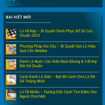
BÀI VIẾT MỚI
Lô Về Kép – Bí Quyết Chinh Phục Xổ Số Cực
Chuẩn 2025
Phương Pháp Soi Cầu – Bí Quyết Săn Lô Hiệu
Quả Cho Newbie
Đánh Lô Nuôi | Các Kiểu Nuôi Khung & 3 Bí Kíp
Bắt Số Chuẩn
Cách Đánh Lô Xiên – Bật Mí Cách Chơi Lô Đề
Dễ Thắng Nhất
Lô Về Nhiều – Hướng Dẫn Cách Tìm Kiếm Cho
Người Chơi Mới