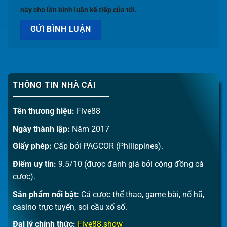
này cho lần bình luận kế tiếp của tôi.
THÔNG TIN NHÀ CÁI
Tên thương hiệu:
Five88
Ngày thành lập:
Năm 2017
Giấy phép:
Cấp bởi PAGCOR (Philippines).
Điểm uy tín:
9.5/10 (được đánh giá bởi cộng đồng cá
cược).
Sản phẩm nổi bật:
Cá cược thể thao, game bài, nổ hũ,
casino trực tuyến, soi cầu xổ số.
Đại lý chính thức:
Five88.show