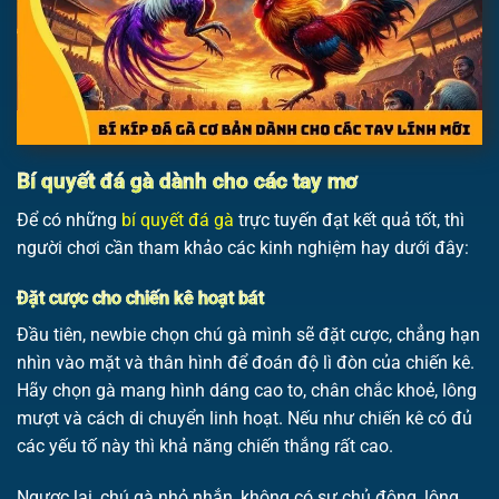
Bí quyết đá gà dành cho các tay mơ
Để có những
bí quyết đá gà
trực tuyến đạt kết quả tốt, thì
người chơi cần tham khảo các kinh nghiệm hay dưới đây:
Đặt cược cho chiến kê hoạt bát
Đầu tiên, newbie chọn chú gà mình sẽ đặt cược, chẳng hạn
nhìn vào mặt và thân hình để đoán độ lì đòn của chiến kê.
Hãy chọn gà mang hình dáng cao to, chân chắc khoẻ, lông
mượt và cách di chuyển linh hoạt. Nếu như chiến kê có đủ
các yếu tố này thì khả năng chiến thắng rất cao.
Ngược lại, chú gà nhỏ nhắn, không có sự chủ động, lông