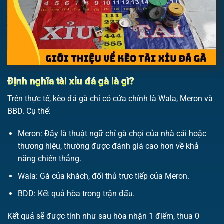
Định nghĩa tài xỉu đá gà là gì?
Trên thực tế, kèo đá gà chỉ có cửa chính là Wala, Meron và
BBD. Cụ thể:
Meron: Đây là thuật ngữ chỉ gà chọi của nhà cái hoặc
thương hiệu, thường được đánh giá cao hơn về khả
năng chiến thắng.
Wala: Gà của khách, đối thủ trực tiếp của Meron.
BDD: Kết quả hòa trong trận đấu.
Kết quả sẽ được tính như sau hòa nhận 1 điểm, thua 0