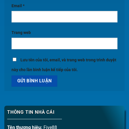
Email
*
Trang web
Lưu tên của tôi, email, và trang web trong trình duyệt
này cho lần bình luận kế tiếp của tôi.
THÔNG TIN NHÀ CÁI
Tên thương hiệu:
Five88