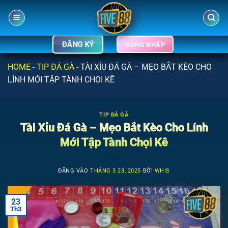
Bỏ
qua
nội
dung
ĐĂNG KÝ
ĐĂNG NHẬP
HOME
-
TIP ĐÁ GÀ
-
TÀI XỈU ĐÁ GÀ – MẸO BẮT KÈO CHO
LÍNH MỚI TẬP TÀNH CHỌI KÊ
TIP ĐÁ GÀ
Tài Xỉu Đá Gà – Mẹo Bắt Kèo Cho Lính
Mới Tập Tành Chọi Kê
ĐĂNG VÀO
THÁNG 3 23, 2025
BỞI
WHIS
23
Th3