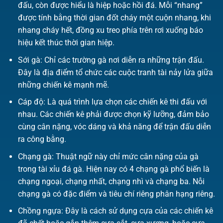
đấu, còn được hiểu là hiệp hoặc hồi đá. Mỗi “nhang”
được tính bằng thời gian đốt cháy một cuộn nhang, khi
nhang cháy hết, đồng xu treo phía trên rơi xuống báo
hiệu kết thúc thời gian hiệp.
Sới gà: Chỉ các trường gà nơi diễn ra những trận đấu.
Đây là địa điểm tổ chức các cuộc tranh tài nảy lửa giữa
những chiến kê mạnh mẽ.
Cáp độ: Là quá trình lựa chọn các chiến kê thi đấu với
nhau. Các chiến kê phải được chọn kỹ lưỡng, đảm bảo
cùng cân nặng, vóc dáng và khả năng để trận đấu diễn
ra công bằng.
Chạng gà: Thuật ngữ này chỉ mức cân nặng của gà
trong tài xỉu đá gà. Hiện nay có 4 chạng gà phổ biến là
chạng ngoại, chạng nhất, chạng nhì và chạng ba. Nỗi
chạng gà có đặc điểm và tiêu chí riêng phân hạng riêng.
Chồng ngựa: Đây là cách sử dụng cựa của các chiến kê