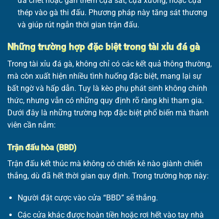
đã chết hoặc gắn thêm cựa sắt, cựa xương, hoặc cựa
thép vào gà thi đấu. Phương pháp này tăng sát thương
và giúp rút ngắn thời gian trận đấu.
Những trường hợp đặc biệt trong tài xỉu đá gà
Trong tài xỉu đá gà, không chỉ có các kết quả thông thường,
mà còn xuất hiện nhiều tình huống đặc biệt, mang lại sự
bất ngờ và hấp dẫn. Tuy là kèo phụ phát sinh không chính
thức, nhưng vẫn có những quy định rõ ràng khi tham gia.
Dưới đây là những trường hợp đặc biệt phổ biến mà thành
viên cần nắm:
Trận đấu hòa (BBD)
Trận đấu kết thúc mà không có chiến kê nào giành chiến
thắng, dù đã hết thời gian quy định. Trong trường hợp này:
Người đặt cược vào cửa “BBD” sẽ thắng.
Các cửa khác được hoàn tiền hoặc rơi hết vào tay nhà