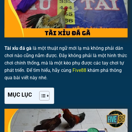
Tài xỉu đá gà
là một thuật ngữ mới lạ mà không phải dân
chơi nào cũng nắm được. Đây không phải là một hình thức
chơi chính thống, mà là một kèo phụ được các tay chơi tự
phát triển. Để tìm hiểu, hãy cùng
Five88
khám phá thông
qua bài viết này nhé.
MỤC LỤC