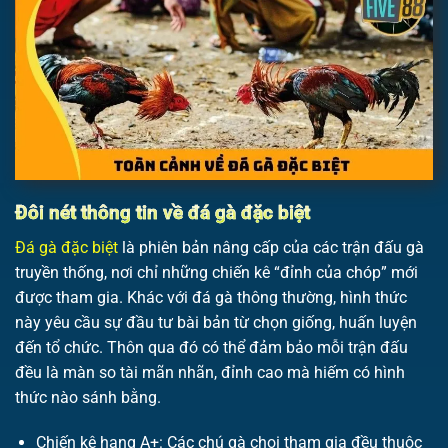
Đôi nét thông tin về đá gà đặc biệt
Đá gà đặc biệt
là phiên bản nâng cấp của các trận đấu gà
truyền thống, nơi chỉ những chiến kê “đỉnh của chóp” mới
được tham gia. Khác với đá gà thông thường, hình thức
này yêu cầu sự đầu tư bài bản từ chọn giống, huấn luyện
đến tổ chức. Thôn qua đó có thể đảm bảo mỗi trận đấu
đều là màn so tài mãn nhãn, đỉnh cao mà hiếm có hình
thức nào sánh bằng.
Chiến kê hạng A+: Các chú gà chọi tham gia đều thuộc