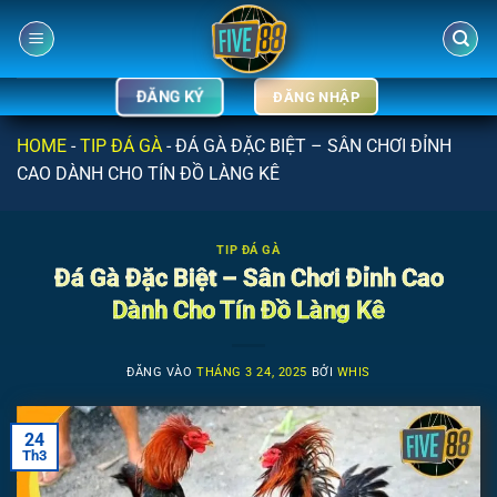
Bỏ
qua
nội
dung
ĐĂNG KÝ
ĐĂNG NHẬP
HOME
-
TIP ĐÁ GÀ
-
ĐÁ GÀ ĐẶC BIỆT – SÂN CHƠI ĐỈNH
CAO DÀNH CHO TÍN ĐỒ LÀNG KÊ
TIP ĐÁ GÀ
Đá Gà Đặc Biệt – Sân Chơi Đỉnh Cao
Dành Cho Tín Đồ Làng Kê
ĐĂNG VÀO
THÁNG 3 24, 2025
BỞI
WHIS
24
Th3