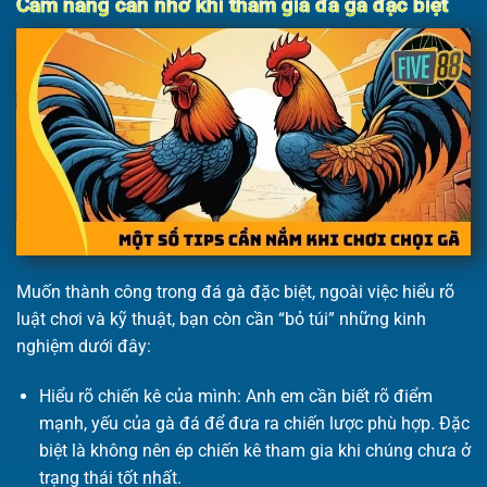
Cẩm nang cần nhớ khi tham gia đá gà đặc biệt
Muốn thành công trong đá gà đặc biệt, ngoài việc hiểu rõ
luật chơi và kỹ thuật, bạn còn cần “bỏ túi” những kinh
nghiệm dưới đây:
Hiểu rõ chiến kê của mình: Anh em cần biết rõ điểm
mạnh, yếu của gà đá để đưa ra chiến lược phù hợp. Đặc
biệt là không nên ép chiến kê tham gia khi chúng chưa ở
trạng thái tốt nhất.