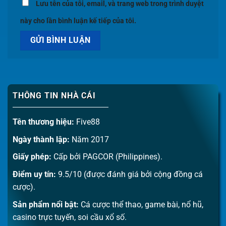
Lưu tên của tôi, email, và trang web trong trình duyệt
này cho lần bình luận kế tiếp của tôi.
THÔNG TIN NHÀ CÁI
Tên thương hiệu:
Five88
Ngày thành lập:
Năm 2017
Giấy phép:
Cấp bởi PAGCOR (Philippines).
Điểm uy tín:
9.5/10 (được đánh giá bởi cộng đồng cá
cược).
Sản phẩm nổi bật:
Cá cược thể thao, game bài, nổ hũ,
casino trực tuyến, soi cầu xổ số.