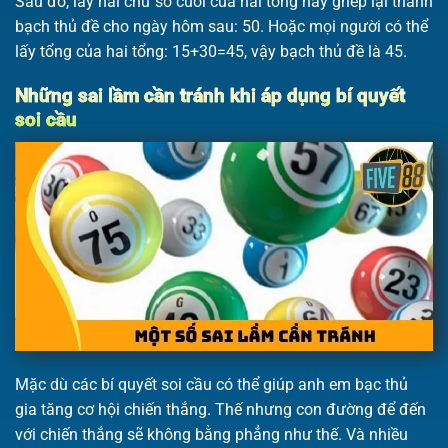
Sau đó, lấy hai chữ số cuối của hai tổng này ghép lại thành
bạch thủ đề cho ngày hôm sau: 50. Hoặc mọi người có thể
lấy tổng của hai tổng: 15+30=45, vậy bạch thủ đề là 45.
Những sai lầm cần tránh khi áp dụng bí quyết
soi cầu
Mặc dù các bí quyết soi cầu có thể giúp anh em bạc thủ
gia tăng cơ hội chiến thắng. Thế nhưng con đường để đến
với chiến thắng sẽ không bằng phẳng như thế. Và nhiều