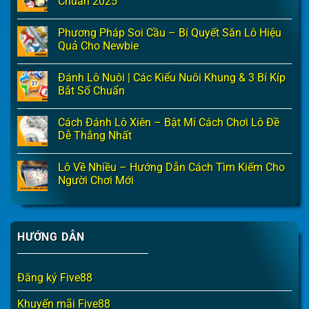
Chuẩn 2025
Phương Pháp Soi Cầu – Bí Quyết Săn Lô Hiệu
Quả Cho Newbie
Đánh Lô Nuôi | Các Kiểu Nuôi Khung & 3 Bí Kíp
Bắt Số Chuẩn
Cách Đánh Lô Xiên – Bật Mí Cách Chơi Lô Đề
Dễ Thắng Nhất
Lô Về Nhiều – Hướng Dẫn Cách Tìm Kiếm Cho
Người Chơi Mới
HƯỚNG DẪN
Đăng ký Five88
Khuyến mãi Five88