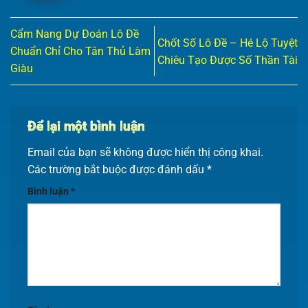
Cẩm Nang Dự Đoán Lô Đề
Chốt Số Lô Đề – Hé Lộ Tuyệt
Chuẩn Chỉ Cho Tân Thủ Làm
Chiêu Tạo Được Số Thần Tài
Giàu
Để lại một bình luận
Email của bạn sẽ không được hiển thị công khai.
Các trường bắt buộc được đánh dấu
*
Bình luận
*