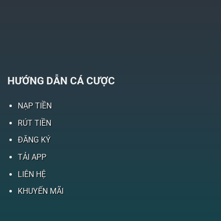
HƯỚNG DẪN CÁ CƯỢC
NẠP TIỀN
RÚT TIỀN
ĐĂNG KÝ
TẢI APP
LIÊN HỆ
KHUYẾN MÃI