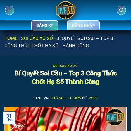
Bỏ
qua
nội
dung
ĐĂNG KÝ
ĐĂNG NHẬP
HOME
-
SOI CẦU XỔ SỐ
-
BÍ QUYẾT SOI CẦU – TOP 3
CÔNG THỨC CHỐT HẠ SỐ THÀNH CÔNG
SOI CẦU XỔ SỐ
Bí Quyết Soi Cầu – Top 3 Công Thức
Chốt Hạ Số Thành Công
ĐĂNG VÀO
THÁNG 3 31, 2025
BỞI
WHIS
31
Th3