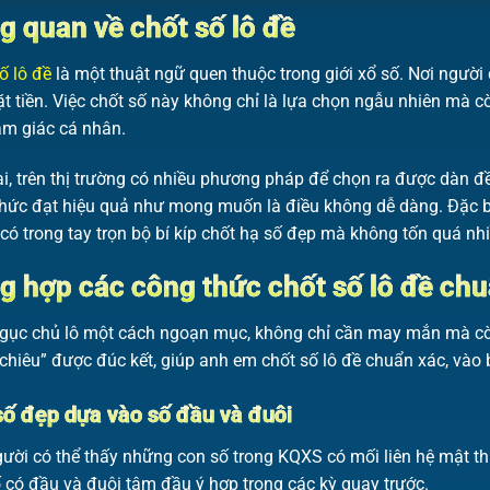
g quan về chốt số lô đề
ố lô đề
là một thuật ngữ quen thuộc trong giới xổ số. Nơi người
ặt tiền. Việc chốt số này không chỉ là lựa chọn ngẫu nhiên mà c
m giác cá nhân.
ại, trên thị trường có nhiều phương pháp để chọn ra được dàn đ
hức đạt hiệu quả như mong muốn là điều không dễ dàng. Đặc bi
có trong tay trọn bộ bí kíp chốt hạ số đẹp mà không tốn quá nh
g hợp các công thức chốt số lô đề ch
gục chủ lô một cách ngoạn mục, không chỉ cần may mắn mà còn
 chiêu” được đúc kết, giúp anh em chốt số lô đề chuẩn xác, vào 
số đẹp dựa vào số đầu và đuôi
ười có thể thấy những con số trong KQXS có mối liên hệ mật th
 có đầu và đuôi tâm đầu ý hợp trong các kỳ quay trước.