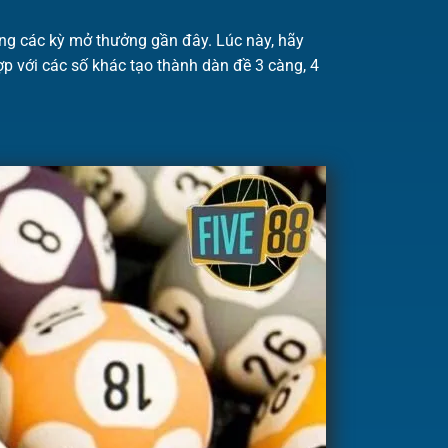
rong các kỳ mở thưởng gần đây. Lúc này, hãy
 với các số khác tạo thành dàn đề 3 càng, 4