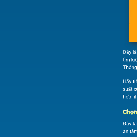
Đây là
tìm ki
Thông 
Hãy ti
suất x
hợp nh
Chọn
Đây l
an tâm