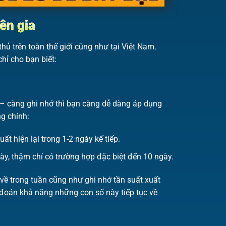
ên gia
thủ trên toàn thế giới cũng như tại Việt Nam.
hỉ cho bạn biết:
– càng ghi nhớ thì bạn càng dễ dàng áp dụng
ng chính:
uất hiện lại trong 1-2 ngày kế tiếp.
 ngày, thậm chí có trường hợp đặc biệt đến 10 ngày.
về trong tuần cũng như ghi nhớ tần suất xuất
ự đoán khả năng những con số này tiếp tục về