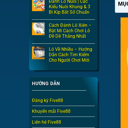
Đánh Lô Nuôi | Các
MỤ
Kiểu Nuôi Khung & 3
Bí Kíp Bắt Số Chuẩn
Cách Đánh Lô Xiên –
Bật Mí Cách Chơi Lô
Đề Dễ Thắng Nhất
Lô Về Nhiều – Hướng
Dẫn Cách Tìm Kiếm
Cho Người Chơi Mới
HƯỚNG DẪN
Đăng ký Five88
Khuyến mãi Five88
Liên hệ Five88