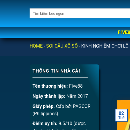
Bỏ
qua
nội
dung
FIVE
HOME
-
SOI CẦU XỔ SỐ
-
KINH NGHIỆM CHƠI LÔ
THÔNG TIN NHÀ CÁI
Tên thương hiệu:
Five88
Ngày thành lập:
Năm 2017
Giấy phép:
Cấp bởi PAGCOR
02
(Philippines).
Th4
Điểm uy tín:
9.5/10 (được