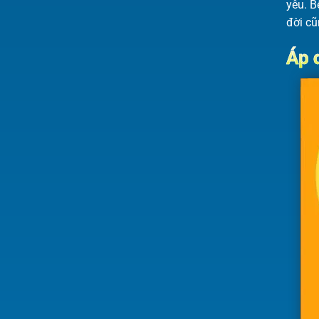
yêu. B
đời cũ
Áp 