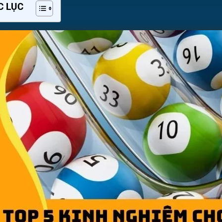
C LỤC