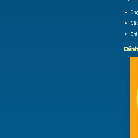
Chọ
Đặt
Chi
Đánh