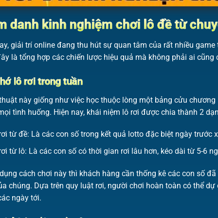
m danh kinh nghiệm chơi lô đề từ chuy
ay, giải trí online đang thu hút sự quan tâm của rất nhiều game 
ây là tổng hợp các chiến lược hiệu quả mà không phải ai cũng c
hớ lô rơi trong tuần
thuật này giống như việc học thuộc lòng một bảng cửu chương 
mọi tình huống. Hiện nay, khái niệm lô rơi được chia thành 2 dạ
rơi từ đề: Là các con số trong kết quả lotto đặc biệt ngày trước x
rơi từ lô: Là các con số có thời gian rơi lâu hơn, kéo dài từ 5-6
dụng cách chơi này thì khách hàng cần thống kê các con số đã 
ủa chúng. Dựa trên quy luật rơi, người chơi hoàn toàn có thể d
các ngày tới.