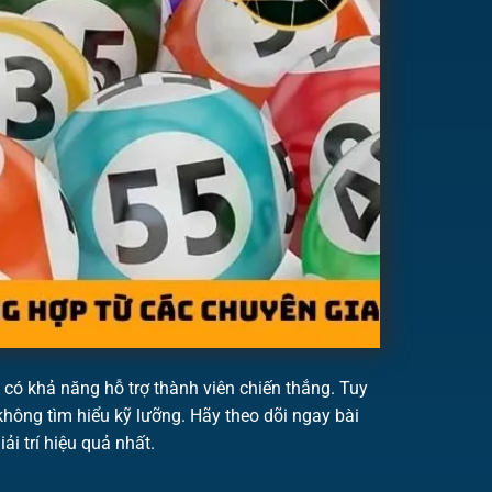
 có khả năng hỗ trợ thành viên chiến thắng. Tuy
không tìm hiểu kỹ lưỡng. Hãy theo dõi ngay bài
ải trí hiệu quả nhất.