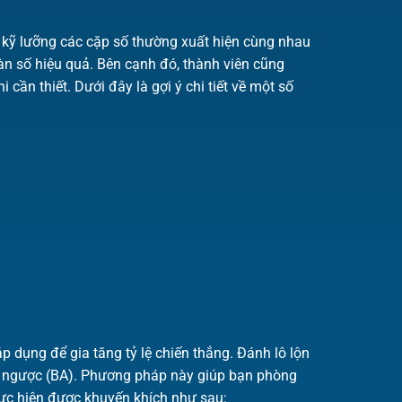
 kỹ lưỡng các cặp số thường xuất hiện cùng nhau
àn số hiệu quả. Bên cạnh đó, thành viên cũng
cần thiết. Dưới đây là gợi ý chi tiết về một số
 dụng để gia tăng tỷ lệ chiến thắng. Đánh lô lộn
ảo ngược (BA). Phương pháp này giúp bạn phòng
ực hiện được khuyến khích như sau: