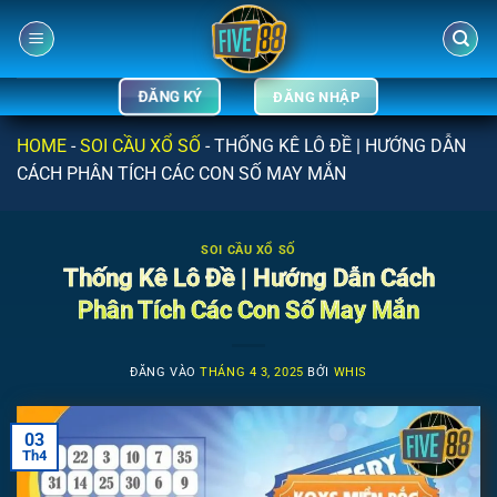
Bỏ
qua
nội
dung
ĐĂNG KÝ
ĐĂNG NHẬP
HOME
-
SOI CẦU XỔ SỐ
-
THỐNG KÊ LÔ ĐỀ | HƯỚNG DẪN
CÁCH PHÂN TÍCH CÁC CON SỐ MAY MẮN
SOI CẦU XỔ SỐ
Thống Kê Lô Đề | Hướng Dẫn Cách
Phân Tích Các Con Số May Mắn
ĐĂNG VÀO
THÁNG 4 3, 2025
BỞI
WHIS
03
Th4