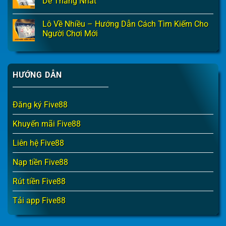
Dễ Thắng Nhất
Lô Về Nhiều – Hướng Dẫn Cách Tìm Kiếm Cho
Người Chơi Mới
HƯỚNG DẪN
Đăng ký Five88
Khuyến mãi Five88
Liên hệ Five88
Nạp tiền Five88
Rút tiền Five88
Tải app Five88