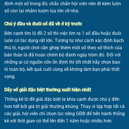
định một số trong đó, chắc chắn hội viên nên đi kèm luôn
số còn lại nhằm lượm lúa lớn về nhà.
Chú ý đầu và đuôi số đã về ở kỳ trước
Bên cạnh tìm lô đề 2 số thì việc tìm ra 1 số đầu hoặc đuôi
luôn có tác dụng rất lớn. Tương tự như cách xác định bạch
thủ lô, người chơi cần ghép thêm một số theo sở thích của
bản thân là đã hoàn chỉnh bộ đánh ngày hôm đó. Đối với
những ai có nguồn vốn ổn định thì tốt nhất hãy chọn bao
lô toàn bộ, kết quả cuối cùng sẽ không làm bạn phải thất
vọng.
Dãy số giải đặc biệt thường xuất hiện nhất
Thống kê lô đề giải đặc biệt là khía cạnh được chú ý đến
hơn hết bởi giá trị giải thưởng khủng. Thay vì tập hợp tất cả
các giải, hội viên chỉ chọn lọc riêng GĐB để tiến hành thống
kê với thời gian có thể lên đến 1 năm hoặc nhiều hơn.