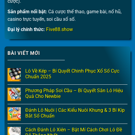
cược).
Sản phẩm nổi bật:
Cá cược thể thao, game bài, nổ hũ,
casino trực tuyến, soi cầu xổ số.
Đại lý chính thức:
Five88.show
BÀI VIẾT MỚI
Lô Về Kép – Bí Quyết Chinh Phục Xổ Số Cực
Chuẩn 2025
Phương Pháp Soi Cầu – Bí Quyết Săn Lô Hiệu
Quả Cho Newbie
Đánh Lô Nuôi | Các Kiểu Nuôi Khung & 3 Bí Kíp
Bắt Số Chuẩn
Cách Đánh Lô Xiên – Bật Mí Cách Chơi Lô Đề