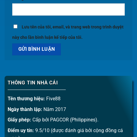
Lưu tên của tôi, email, và trang web trong trình duyệt
này cho lần bình luận kế tiếp của tôi.
THÔNG TIN NHÀ CÁI
Tên thương hiệu:
Five88
Ngày thành lập:
Năm 2017
Giấy phép:
Cấp bởi PAGCOR (Philippines).
Điểm uy tín:
9.5/10 (được đánh giá bởi cộng đồng cá