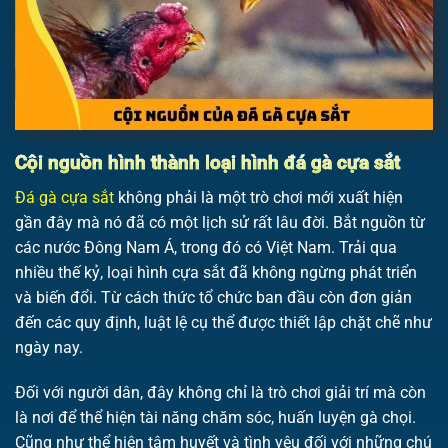
Cội nguồn hình thành loại hình đá gà cựa sắt
Đá gà cựa sắt
không phải là một trò chơi mới xuất hiện
gần đây mà nó đã có một lịch sử rất lâu đời. Bắt nguồn từ
các nước Đông Nam Á, trong đó có Việt Nam. Trải qua
nhiều thế kỷ, loại hình cựa sắt đã không ngừng phát triển
và biến đổi. Từ cách thức tổ chức ban đầu còn đơn giản
đến các quy định, luật lệ cụ thể được thiết lập chặt chẽ như
ngày nay.
Đối với người dân, đây không chỉ là trò chơi giải trí mà còn
là nơi để thể hiện tài năng chăm sóc, huấn luyện gà chọi.
Cũng như thể hiện tâm huyết và tình yêu đối với những chú