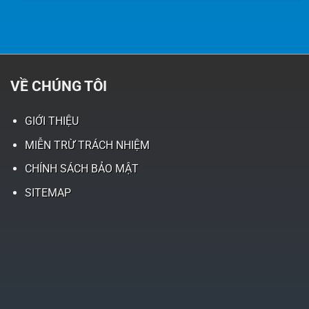
VỀ CHÚNG TÔI
GIỚI THIỆU
MIỄN TRỪ TRÁCH NHIỆM
CHÍNH SÁCH BẢO MẬT
SITEMAP