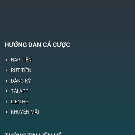
HƯỚNG DẪN CÁ CƯỢC
NẠP TIỀN
RÚT TIỀN
ĐĂNG KÝ
TẢI APP
LIÊN HỆ
KHUYẾN MÃI