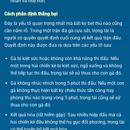
nhắn và nhẹ hơn.
Cách phân định thắng bại
Đây là yếu tố quan trọng nhất mà bất kỳ bet thủ nào cũng
cần nắm rõ. Trong một trận đá gà cựa sắt, trọng tài là
người có quyền quyết định cuối cùng về kết quả trận đấu.
Quyết định này được đưa ra dựa trên các yếu tố sau:
Gà bị kiệt sức hoặc không còn khả năng thi đấu: Nếu
một trong hai chiến kê bị kiệt sức, ngã xuống và không
thể tiếp tục thi đấu, trọng tài sẽ xử thua cho con gà đó.
Gà không nhúc nhích trong 5 phút thi đấu: Nếu một con
gà không thực hiện bất kỳ chiêu thức tấn công hay
phòng thủ nào trong vòng 5 phút, trọng tài cũng sẽ xử
thua cho con gà đó.
Kết quả hòa (rất hiếm gặp): Sau nhiều hiệp đấu mà cả
hai chiến kê đều không thể hạ gục đối phương, trọng tài
có thể tuyên bố kết quả hòa.