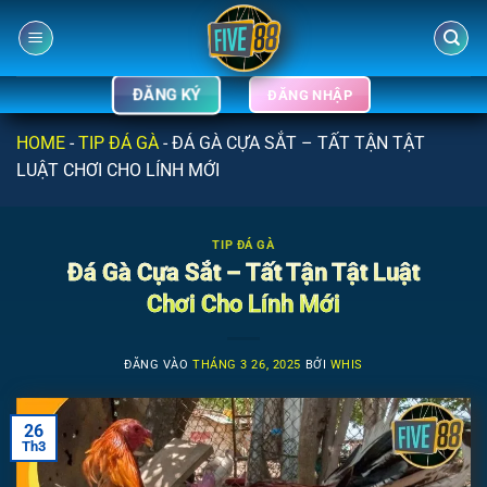
Bỏ
qua
nội
dung
ĐĂNG KÝ
ĐĂNG NHẬP
HOME
-
TIP ĐÁ GÀ
-
ĐÁ GÀ CỰA SẮT – TẤT TẬN TẬT
LUẬT CHƠI CHO LÍNH MỚI
TIP ĐÁ GÀ
Đá Gà Cựa Sắt – Tất Tận Tật Luật
Chơi Cho Lính Mới
ĐĂNG VÀO
THÁNG 3 26, 2025
BỞI
WHIS
26
Th3