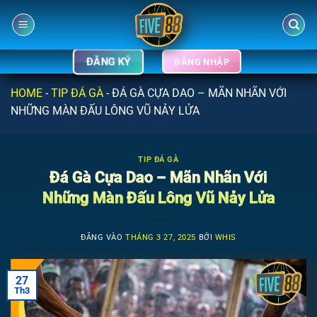
Bỏ
qua
nội
dung
ĐĂNG KÝ
ĐĂNG NHẬP
HOME
-
TIP ĐÁ GÀ
-
ĐÁ GÀ CỰA DAO – MÃN NHÃN VỚI
NHỮNG MÀN ĐẤU LÔNG VŨ NẢY LỬA
TIP ĐÁ GÀ
Đá Gà Cựa Dao – Mãn Nhãn Với
Những Màn Đấu Lông Vũ Nảy Lửa
ĐĂNG VÀO
THÁNG 3 27, 2025
BỞI
WHIS
27
Th3