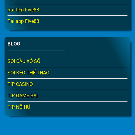
Rút tiền Five88
Tải app Five88
BLOG
SOI CẦU XỔ SỐ
SOI KÈO THỂ THAO
TIP CASINO
TIP GAME BÀI
TIP NỔ HŨ