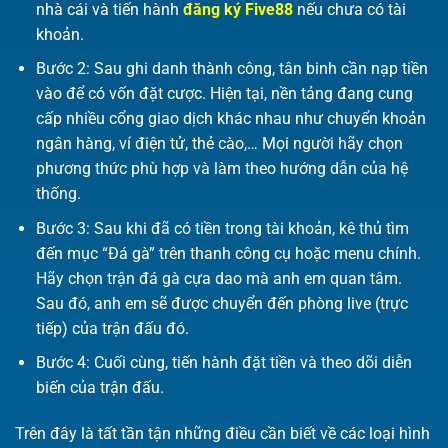
nhà cái và tiến hành
đăng ký Five88
nếu chưa có tài
khoản.
Bước 2: Sau ghi danh thành công, tân binh cần nạp tiền
vào để có vốn đặt cược. Hiện tại, nền tảng đang cung
cấp nhiều cổng giao dịch khác nhau như chuyển khoản
ngân hàng, ví điện tử, thẻ cào,… Mọi người hãy chọn
phương thức phù hợp và làm theo hướng dẫn của hệ
thống.
Bước 3: Sau khi đã có tiền trong tài khoản, kê thủ tìm
đến mục “Đá gà” trên thanh công cụ hoặc menu chính.
Hãy chọn trận đá gà cựa dao mà anh em quan tâm.
Sau đó, anh em sẽ được chuyển đến phòng live (trực
tiếp) của trận đấu đó.
Bước 4: Cuối cùng, tiến hành đặt tiền và theo dõi diễn
biến của trận đấu.
Trên đây là tất tần tận những điều cần biết về các loại hình