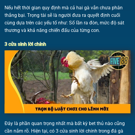
Nếu hết thời gian quy định mà cả hai gà vẫn chưa phân
thắng bại. Trọng tài sẽ là người đưa ra quyết định cuối
cùng dựa trên các yếu tố như: Số lần ra đòn, mức độ sát
thương và khả năng chiến đấu của từng con.
3 cửa sinh lời chính
Đây là phần quan trọng nhất mà bất kỳ bet thủ nào cũng
cần nắm rõ. Hiện tại, có 3 cửa sinh lời chính trong đá gà