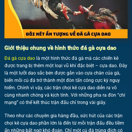
Giới thiệu chung về hình thức đá gà cựa dao
Đá gà cựa dao
là một hình thức đá gà mà các chiến kê
được trang bị thêm một loại vũ khí đặc biệt – cựa dao. Đây
là một lưỡi dao sắc bén được gắn vào cựa chân của gà,
biến mỗi cú đá trở thành một đòn tấn công cực kỳ nguy
hiểm. Chính vì vậy, các trận chọi kê cựa dao diễn ra vô
cùng nhanh chóng và kịch tính. Với những pha ra đòn “chí
mạng” có thể kết thúc trận đấu chỉ trong vài giây.
Theo như các chuyên gia hàng đầu, sức hút của các trận
chọi kê cựa dao phần lớn là đến từ mỗi trận đấu đều tiềm
ẩn những bất ngờ khó đoán. Chỉ một cú đá trúng đích có