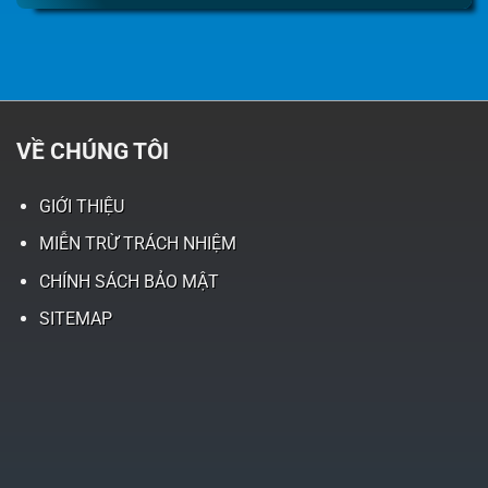
VỀ CHÚNG TÔI
GIỚI THIỆU
MIỄN TRỪ TRÁCH NHIỆM
CHÍNH SÁCH BẢO MẬT
SITEMAP