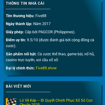
THÔNG TIN NHÀ CÁI
Tên thương hiệu:
Five88
Ngày thành lập:
Năm 2017
Giấy phép:
Cấp bởi PAGCOR (Philippines).
Điểm uy tín:
9.5/10 (được đánh giá bởi cộng đồng cá
cược).
Sản phẩm nổi bật:
Cá cược thể thao, game bài, nổ hũ,
casino trực tuyến, soi cầu xổ số.
Đại lý chính thức:
Five88.show
BÀI VIẾT MỚI
Lô Về Kép – Bí Quyết Chinh Phục Xổ Số Cực
Chuẩn 2025