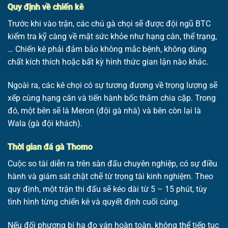
Quy định về chiến kê
Trước khi vào trận, các chú gà chọi sẽ được đội ngũ BTC
kiểm tra kỹ càng về mặt sức khỏe như hạng cân, thể trạng,
… Chiến kê phải đảm bảo không mắc bệnh, không dùng
chất kích thích hoặc bất kỳ hình thức gian lận nào khác.
Ngoài ra, các kê chọi có sự tương đương về trọng lượng sẽ
xếp cùng hạng cân và tiến hành bốc thăm chia cặp. Trong
đó, một bên sẽ là Meron (đội gà nhà) và bên còn lại là
Wala (gà đội khách).
Thời gian đá gà Thomo
Cuộc so tài diễn ra trên sàn đấu chuyên nghiệp, có sự điều
hành và giám sát chặt chẽ từ trọng tài kinh nghiệm. Theo
quy định, một trận thi đấu sẽ kéo dài từ 5 – 15 phút, tùy
tình hình từng chiến kê và quyết định cuối cùng.
Nếu đối phương bị hạ đo ván hoàn toàn, không thể tiếp tục