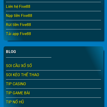
Liên hệ Five88
Nạp tiền Five88
Rút tiền Five88
Tải app Five88
BLOG
SOI CẦU XỔ SỐ
SOI KÈO THỂ THAO
TIP CASINO
TIP GAME BÀI
TIP NỔ HŨ