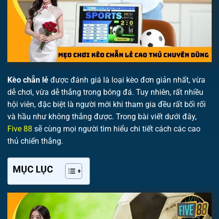
Kèo chẵn lẻ
được đánh giá là loại kèo đơn giản nhất, vừa
dễ chơi, vừa dễ thắng trong bóng đá. Tuy nhiên, rất nhiều
hội viên, đặc biệt là người mới khi tham gia đều rất bối rối
và hầu như không thắng được. Trong bài viết dưới đây,
Five 88
sẽ cùng mọi người tìm hiểu chi tiết cách các cao
thủ chiến thắng.
MỤC LỤC