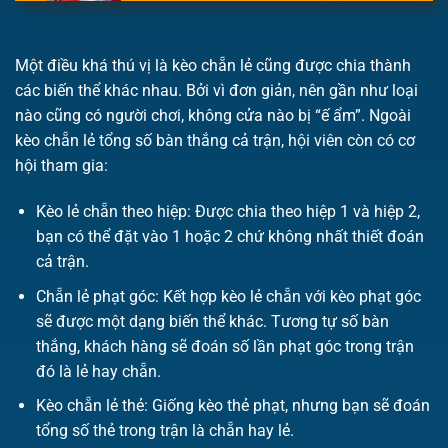
Một điều khá thú vị là kèo chẵn lẻ cũng được chia thành
các biến thể khác nhau. Bởi vì đơn giản, nên gần như loại
nào cũng có người chơi, không cửa nào bị “ế ẩm”. Ngoài
kèo chẵn lẻ tổng số bàn thắng cả trận, hội viên còn có cơ
hội tham gia:
Kèo lẻ chẵn theo hiệp: Được chia theo hiệp 1 và hiệp 2,
bạn có thể đặt vào 1 hoặc 2 chứ không nhất thiết đoán
cả trận.
Chẵn lẻ phạt góc: Kết hợp kèo lẻ chẵn với kèo phạt góc
sẽ được một dạng biến thể khác. Tương tự số bàn
thắng, khách hàng sẽ đoán số lần phạt góc trong trận
đó là lẻ hay chẵn.
Kèo chẵn lẻ thẻ: Giống kèo thẻ phạt, nhưng bạn sẽ đoán
tổng số thẻ trong trận là chẵn hay lẻ.