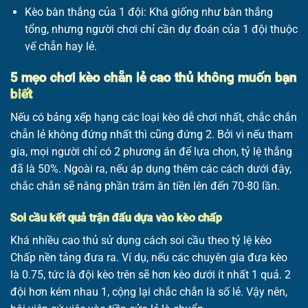
Kèo bàn thắng của 1 đội: Khá giống như bàn thắng
tổng, nhưng người chơi chỉ cần dự đoán của 1 đội thuộc
vế chẵn hay lẻ.
5 mẹo chơi kèo chẵn lẻ cao thủ không muốn bạn
biết
Nếu có bảng xếp hạng các loại kèo dễ chơi nhất, chắc chắn
chẵn lẻ không đứng nhất thì cũng đứng 2. Bởi vì nếu tham
gia, mọi người chỉ có 2 phương án để lựa chọn, tỷ lệ thắng
đã là 50%. Ngoài ra, nếu áp dụng thêm các cách dưới đây,
chắc chắn sẽ nâng phần trăm ăn tiền lên đến 70-80 lần.
Soi cầu kết quả trận đấu dựa vào kèo chấp
Khá nhiều cao thủ sử dụng cách soi cầu theo tỷ lệ kèo
Chấp nền tảng đưa ra. Ví dụ, nếu các chuyên gia đưa kèo
là 0.75, tức là đội kèo trên sẽ hơn kèo dưới ít nhất 1 quả. 2
đội hơn kém nhau 1, cộng lại chắc chắn là số lẻ. Vậy nên,