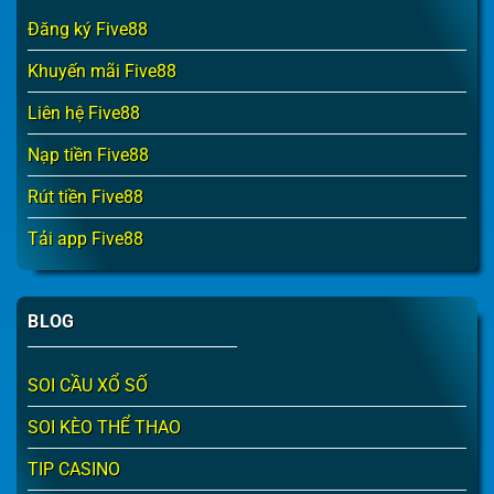
Đăng ký Five88
Khuyến mãi Five88
Liên hệ Five88
Nạp tiền Five88
Rút tiền Five88
Tải app Five88
BLOG
SOI CẦU XỔ SỐ
SOI KÈO THỂ THAO
TIP CASINO