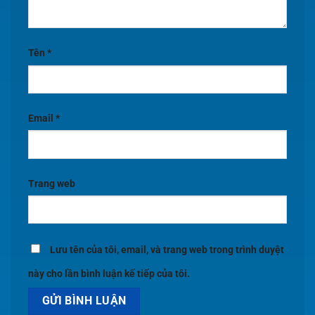
Tên
*
Email
*
Trang web
Lưu tên của tôi, email, và trang web trong trình duyệt
này cho lần bình luận kế tiếp của tôi.