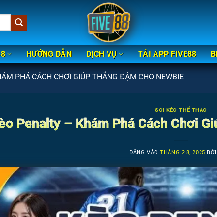
88
HƯỚNG DẪN
DỊCH VỤ
TẢI APP FIVE88
B
HÁM PHÁ CÁCH CHƠI GIÚP THẮNG ĐẬM CHO NEWBIE
SOI KÈO THỂ THAO
èo Penalty – Khám Phá Cách Chơi G
ĐĂNG VÀO
THÁNG 2 8, 2025
BỞ