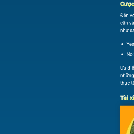
Cược
Đến vớ
cần và
như s
Yes
No:
Ưu điể
những 
thực t
Tài x