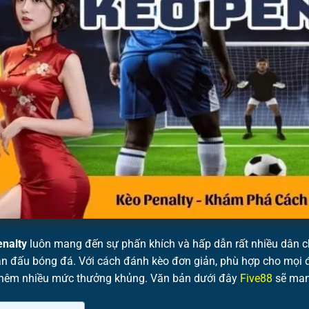
enalty
luôn mang đến sự phấn khích và hấp dẫn rất nhiều dân ch
ận đấu bóng đá. Với cách đánh kèo đơn giản, phù hợp cho mọi đ
thêm nhiều mức thưởng khủng. Văn bản dưới đây
Five88
sẽ mang