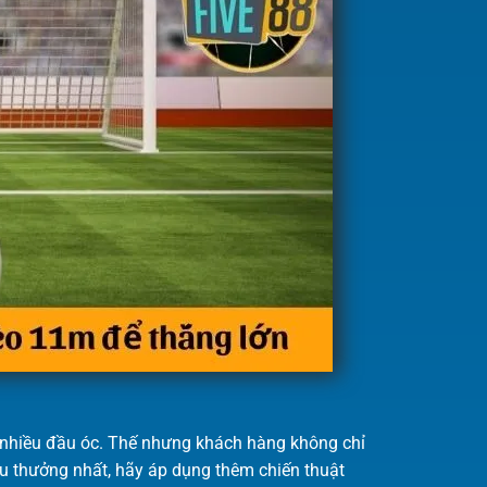
 nhiều đầu óc. Thế nhưng khách hàng không chỉ
 thưởng nhất, hãy áp dụng thêm chiến thuật