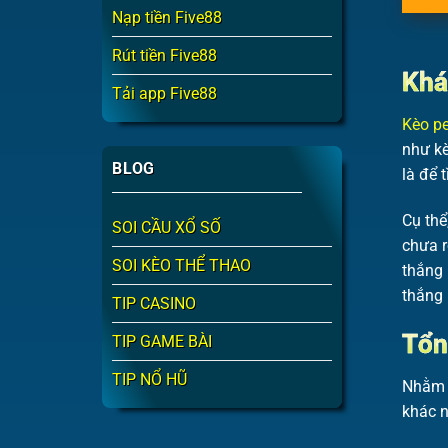
Nạp tiền Five88
Rút tiền Five88
Khá
Tải app Five88
Kèo pe
như kè
BLOG
là để 
Cụ thể
SOI CẦU XỔ SỐ
chưa r
SOI KÈO THỂ THAO
thắng 
thắng 
TIP CASINO
Tổn
TIP GAME BÀI
TIP NỔ HŨ
Nhằm t
khác n