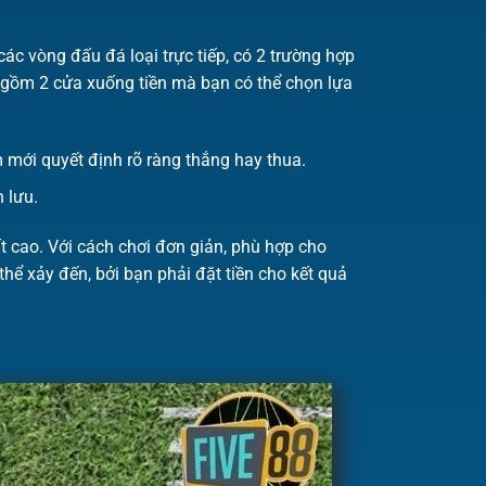
các vòng đấu đá loại trực tiếp, có 2 trường hợp
, gồm 2 cửa xuống tiền mà bạn có thể chọn lựa
 mới quyết định rõ ràng thắng hay thua.
 lưu.
ất cao. Với cách chơi đơn giản, phù hợp cho
hể xảy đến, bởi bạn phải đặt tiền cho kết quả