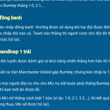
c Burnley thắng 1-0, 2-1,…
đồng banh
kèo chấp đồng banh thường được sử dụng khi hai đội được đánh
o chấp đội nào cả. Team nào thắng thì người cược cho đội đó thắ
ược trả lại).
andicap 1 trái
 đội tuyển được đánh giá có khả năng chiến thẳng hơn hẳn thì lú
 vẫn là trận Manchester United gặp Burnley, nhưng kèo chấp là 1
 mọi người đầu tư cho cho MU, họ bắt buộc phải thắng Burnley với 
thì bạn mới ăn được lãi.
 MU chỉ thắng cách biệt 1 bàn (ví dụ: 1-0, 2-1, 3-2,…), thì kết 
ng thua, tiền sẽ được trả lại).