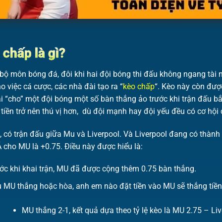
 chấp là gì?
bộ môn bóng đá, đôi khi hai đội bóng thi đấu không ngang tài 
o việc cá cược, các nhà đài tạo ra “
kèo chấp
“. Kèo này còn đượ
i “cho” một đội bóng một số bàn thắng ảo trước khi trận đấu bắ
tiền trở nên thú vị hơn, dù đội mạnh hay đội yếu đều có cơ hội 
, có trận đấu giữa Mu và Liverpool. Và Liverpool đang có thành 
 cho MU là +0.75. Điều này được hiểu là:
ớc khi khai trận, MU đã được cộng thêm 0.75 bàn thắng.
 MU thắng hoặc hòa, anh em nào đặt tiền vào MU sẽ thắng tiề
MU thắng 2-1, kết quả dựa theo tỷ lệ kèo là MU 2.75 – Liv