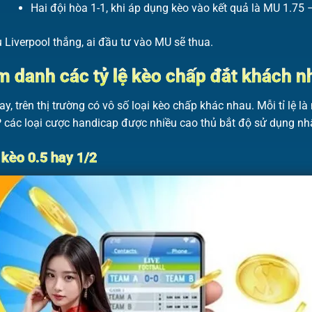
Hai đội hòa 1-1, khi áp dụng kèo vào kết quả là MU 1.75 –
 Liverpool thắng, ai đầu tư vào MU sẽ thua.
m danh các tỷ lệ kèo chấp đắt khách n
ay, trên thị trường có vô số loại kèo chấp khác nhau. Mỗi tỉ lệ l
 các loại cược handicap được nhiều cao thủ bắt độ sử dụng nh
 kèo 0.5 hay 1/2