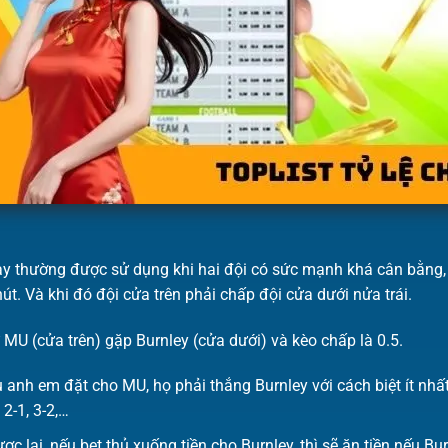
y thường được sử dụng khi hai đội có sức mạnh khá cân bằng,
út. Và khi đó đội cửa trên phải chấp đội cửa dưới nửa trái.
 MU (cửa trên) gặp Burnley (cửa dưới) và kèo chấp là 0.5.
 anh em đặt cho MU, họ phải thắng Burnley với cách biệt ít nhấ
 2-1, 3-2,…
ợc lại, nếu bet thủ xuống tiền cho Burnley, thì sẽ ăn tiền nếu B