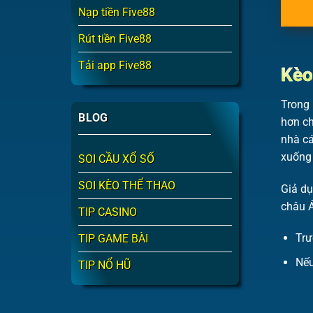
Nạp tiền Five88
Rút tiền Five88
Tải app Five88
Kèo
Trong 
BLOG
hơn ch
nhà cá
xuống 
SOI CẦU XỔ SỐ
SOI KÈO THỂ THAO
Giả dụ
châu Á
TIP CASINO
Trư
TIP GAME BÀI
Nếu
TIP NỔ HŨ