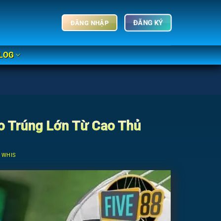
ĐĂNG KÝ
ĐĂNG NHẬP
LOG
o Trúng Lớn Từ Cao Thủ
I
WHIS