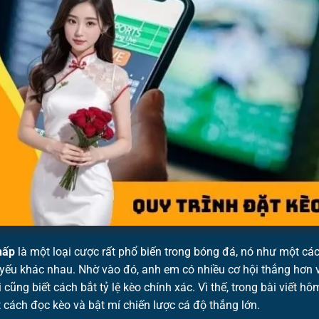
hấp
là một loại cược rất phổ biến trong bóng đá, nó như một c
ếu khác nhau. Nhờ vào đó, anh em có nhiều cơ hội thắng hơn 
i cũng biết cách bắt tỷ lệ kèo chính xác. Vì thế, trong bài viết h
ết cách đọc kèo và bật mí chiến lược cá độ thắng lớn.