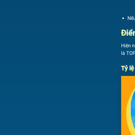
Nếu
Điể
Hiện n
là TOP
Tỷ lệ