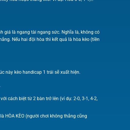
 giá là ngang tài ngang sức. Nghĩa là, không có
ng. Nếu hai đội hòa thì kết quả là hòa kèo (tiền
c này kèo handicap 1 trái sẽ xuất hiện.
.
cách biệt từ 2 bàn trở lên (ví dụ: 2-0, 3-1, 4-2,
quả là HÒA KÈO (người chơi không thắng cũng