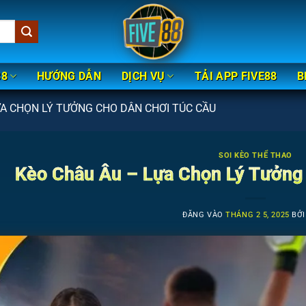
88
HƯỚNG DẪN
DỊCH VỤ
TẢI APP FIVE88
B
ỰA CHỌN LÝ TƯỞNG CHO DÂN CHƠI TÚC CẦU
SOI KÈO THỂ THAO
Kèo Châu Âu – Lựa Chọn Lý Tưởng
ĐĂNG VÀO
THÁNG 2 5, 2025
BỞ