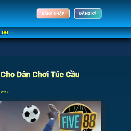
ĐĂNG KÝ
ĐĂNG NHẬP
LOG
 Cho Dân Chơi Túc Cầu
I
WHIS