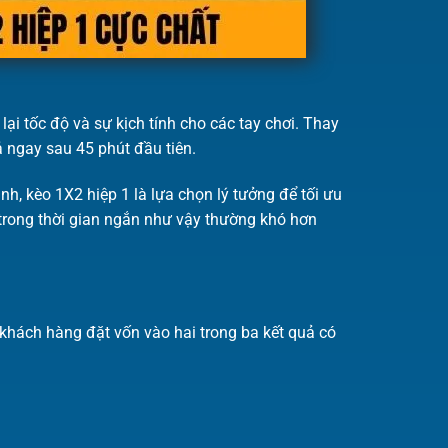
lại tốc độ và sự kịch tính cho các tay chơi. Thay
ả ngay sau 45 phút đầu tiên.
h, kèo 1X2 hiệp 1 là lựa chọn lý tưởng để tối ưu
 trong thời gian ngắn như vậy thường khó hơn
khách hàng đặt vốn vào hai trong ba kết quả có