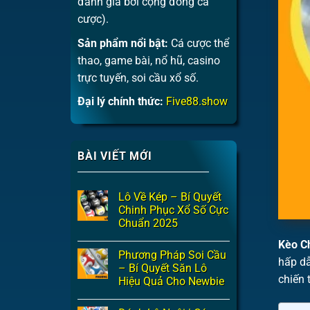
đánh giá bởi cộng đồng cá
cược).
Sản phẩm nổi bật:
Cá cược thể
thao, game bài, nổ hũ, casino
trực tuyến, soi cầu xổ số.
Đại lý chính thức:
Five88.show
BÀI VIẾT MỚI
Lô Về Kép – Bí Quyết
Chinh Phục Xổ Số Cực
Chuẩn 2025
Kèo C
Phương Pháp Soi Cầu
hấp dẫ
– Bí Quyết Săn Lô
chiến 
Hiệu Quả Cho Newbie