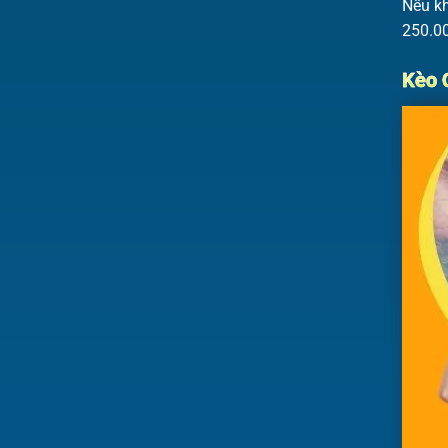
Nếu kh
250.0
Kèo 