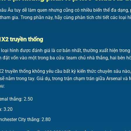
âu Âu tuy dễ làm quen nhưng cũng có nhiều biến thể đa dạng, 
tham gia. Trong phần này, hãy cùng phân tích chi tiết các loại
1X2 truyền thống
 loại hình được đánh giá là cơ bản nhất, thường xuất hiện tron
n đặt vốn vào một trong ba cửa: team chủ nhà thắng, hai bên h
2 truyền thống không yêu cầu bất kỳ kiến thức chuyên sâu nào
sẽ nằm trong tay. Giả dụ, trong trận chạm trán giữa Arsenal và 
au:
enal thắng: 2.50
: 3.20
chester City thắng: 2.80