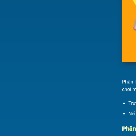
Phân l
chơi m
Trư
Nếu
Phân 