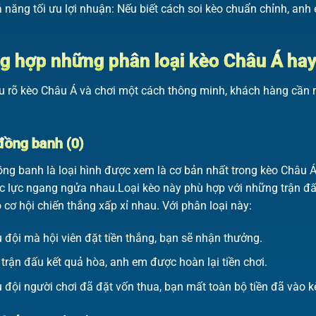
 năng tối ưu lợi nhuận: Nếu biết cách soi kèo chuẩn chỉnh, anh 
.
g hợp những phân loại kèo Châu Á hay
u rõ kèo Châu Á và chơi một cách thông minh, khách hàng cần 
đồng banh (0)
ng banh là loại hình được xem là cơ bản nhất trong kèo Châu Á
c lực ngang ngửa nhau.Loại kèo này phù hợp với những trận đấ
 cơ hội chiến thắng xấp xỉ nhau. Với phân loại này:
 đội mà hội viên đặt tiền thắng, bạn sẽ nhận thưởng.
 trận đấu kết quả hòa, anh em được hoàn lại tiền chơi.
 đội người chơi đã đặt vốn thua, bạn mất toàn bộ tiền đã vào k