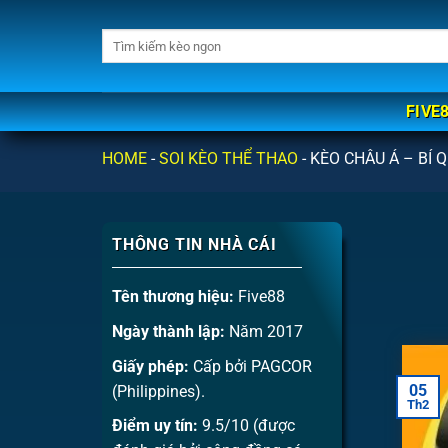
Bỏ
qua
nội
dung
FIVE
HOME
-
SOI KÈO THỂ THAO
-
KÈO CHÂU Á – BÍ 
THÔNG TIN NHÀ CÁI
Tên thương hiệu:
Five88
Ngày thành lập:
Năm 2017
Giấy phép:
Cấp bởi PAGCOR
05
(Philippines).
Th2
Điểm uy tín:
9.5/10 (được