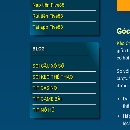
Nạp tiền Five88
Rút tiền Five88
Tải app Five88
Góc
Kèo C
BLOG
giữa h
cơ hội
SOI CẦU XỔ SỐ
So với
SOI KÈO THỂ THAO
cược. 
được c
TIP CASINO
Đa 
TIP GAME BÀI
thắ
TIP NỔ HŨ
Hấp
lệc