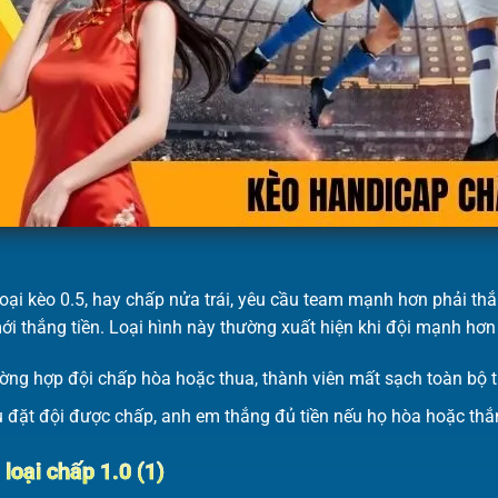
oại kèo 0.5, hay chấp nửa trái, yêu cầu team mạnh hơn phải thắn
ới thắng tiền. Loại hình này thường xuất hiện khi đội mạnh hơn 
ờng hợp đội chấp hòa hoặc thua, thành viên mất sạch toàn bộ t
 đặt đội được chấp, anh em thắng đủ tiền nếu họ hòa hoặc thắn
loại chấp 1.0 (1)