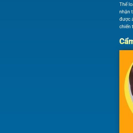
Thể lo
nhận t
được á
chiến 
Cẩm