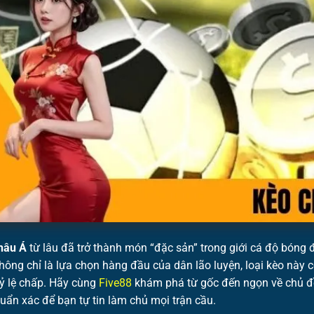
hâu Á
từ lâu đã trở thành món “đặc sản” trong giới cá độ bóng đ
hông chỉ là lựa chọn hàng đầu của dân lão luyện, loại kèo này 
ỷ lệ chấp. Hãy cùng
Five88
khám phá từ gốc đến ngọn về chủ đề
uẩn xác để bạn tự tin làm chủ mọi trận cầu.