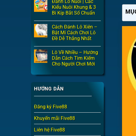
Đánh Lô Nuôi | Các
Kiểu Nuôi Khung & 3
MỤ
Bí Kíp Bắt Số Chuẩn
Cách Đánh Lô Xiên –
Bật Mí Cách Chơi Lô
Đề Dễ Thắng Nhất
Lô Về Nhiều – Hướng
Dẫn Cách Tìm Kiếm
Cho Người Chơi Mới
HƯỚNG DẪN
Đăng ký Five88
Khuyến mãi Five88
Liên hệ Five88