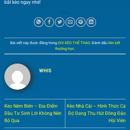
bắt kèo ngay nhé!
Bài viết này được đăng trong
SOI KÈO THỂ THAO
. Đánh dấu
liên kết
thường trực
.
WHIS
Kèo Ném Biên – Địa Điểm
Kèo Nhà Cái – Hình Thức Cá
Đầu Tư Sinh Lời Không Nên
Độ Đang Thu Hút Đông Đảo
Bỏ Qua
Hội Viên