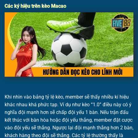
Các ký hiệu trên kèo Macao
Khi nhìn vào bảng tỷ lệ kèo, member sẽ thấy nhiều kí hiệu
khác nhau khá phức tạp. Ví dụ như kèo “1.0” điều này có ý
nghĩa đội mạnh hơn sẽ chấp đội yếu 1 bàn. Nếu trận đấu
kết thúc với bàn hòa hoặc đội yếu thắng, member đặt cược
vào đội yếu sẽ thắng. Ngược lại đội mạnh thắng hơn 2 bàn,
khách hàng theo đội sẽ thắng. Các tỷ lệ thường thấy là