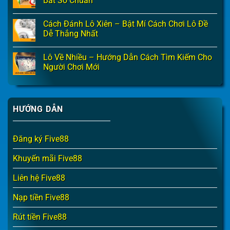
Bắt Số Chuẩn
Cách Đánh Lô Xiên – Bật Mí Cách Chơi Lô Đề
Dễ Thắng Nhất
Lô Về Nhiều – Hướng Dẫn Cách Tìm Kiếm Cho
Người Chơi Mới
HƯỚNG DẪN
Đăng ký Five88
Khuyến mãi Five88
Liên hệ Five88
Nạp tiền Five88
Rút tiền Five88