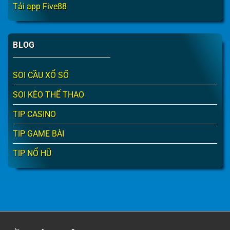
Tải app Five88
BLOG
SOI CẦU XỔ SỐ
SOI KÈO THỂ THAO
TIP CASINO
TIP GAME BÀI
TIP NỔ HŨ