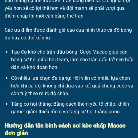
bàn thắng cụ thể trước khi trận bóng diễn ra. Có nghĩa đội
yếu hơn sẽ có lợi thế hơn và đội mạnh sẽ phải vượt qua
điểm chấp thì mới cân bằng thế trận.
Các ưu điểm được đánh giá cao của hình thức cá độ bóng
đá này có thể kể như:
Tạo độ khó cho trận đấu bóng: Cược Macao giúp cân
bằng cơ hội giữa hai team, làm cho trận đấu trở nên hấp
dẫn và khó đoán hơn.
Có nhiều lựa chọn đa dạng: Hội viên có nhiều lựa chọn
hơn khi cá độ, không chỉ dựa vào kết quả chung cuộc và
còn tuỳ theo mức độ chấp.
Tăng cơ hội thắng: Bằng cách thêm yếu tố chấp, khiến
gamer giảm thiểu rủi ro và tăng cơ hội thắng cược.
Hướng dẫn tân binh cách soi kèo chấp Macao
đơn giản