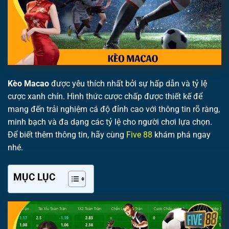
Kèo Macao
được yêu thích nhất bởi sự hấp dẫn và tỷ lệ
cược xanh chín. Hình thức cược chấp được thiết kế để
mang đến trải nghiệm cá độ đỉnh cao với thông tin rõ ràng,
minh bạch và đa dạng các tỷ lệ cho người chơi lựa chọn.
Để biết thêm thông tin, hãy cùng
Five 88
khám phá ngay
nhé.
MỤC LỤC