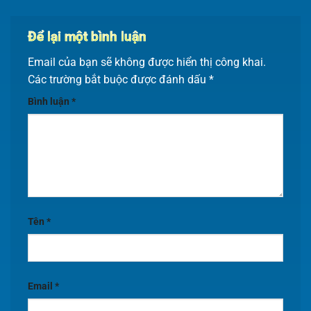
Để lại một bình luận
Email của bạn sẽ không được hiển thị công khai.
Các trường bắt buộc được đánh dấu
*
Bình luận
*
Tên
*
Email
*