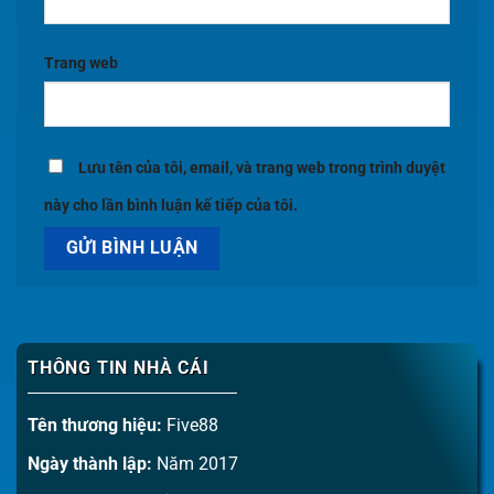
Trang web
Lưu tên của tôi, email, và trang web trong trình duyệt
này cho lần bình luận kế tiếp của tôi.
THÔNG TIN NHÀ CÁI
Tên thương hiệu:
Five88
Ngày thành lập:
Năm 2017