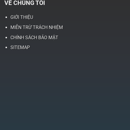
VỀ CHÚNG TÔI
GIỚI THIỆU
MIỄN TRỪ TRÁCH NHIỆM
CHÍNH SÁCH BẢO MẬT
SITEMAP