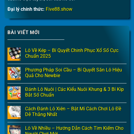
Đại lý chính thức:
Five88.show
BÀI VIẾT MỚI
Lô Về Kép – Bí Quyết Chinh Phục Xổ Số Cực
Chuẩn 2025
Phương Pháp Soi Cầu – Bí Quyết Săn Lô Hiệu
Quả Cho Newbie
Đánh Lô Nuôi | Các Kiểu Nuôi Khung & 3 Bí Kíp
Bắt Số Chuẩn
Cách Đánh Lô Xiên – Bật Mí Cách Chơi Lô Đề
Dễ Thắng Nhất
Lô Về Nhiều – Hướng Dẫn Cách Tìm Kiếm Cho
Người Chơi Mới