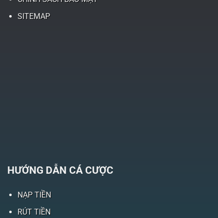
SITEMAP
HƯỚNG DẪN CÁ CƯỢC
NẠP TIỀN
RÚT TIỀN