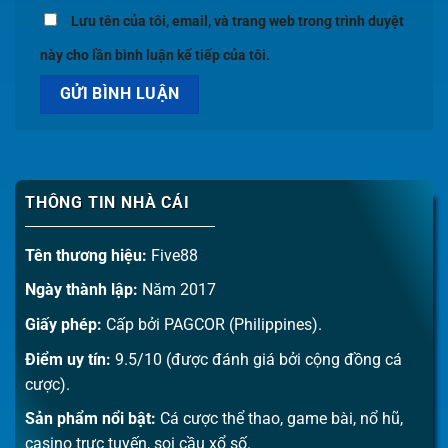
Lưu tên của tôi, email, và trang web trong trình duyệt
này cho lần bình luận kế tiếp của tôi.
THÔNG TIN NHÀ CÁI
Tên thương hiệu:
Five88
Ngày thành lập:
Năm 2017
Giấy phép:
Cấp bởi PAGCOR (Philippines).
Điểm uy tín:
9.5/10 (được đánh giá bởi cộng đồng cá
cược).
Sản phẩm nổi bật:
Cá cược thể thao, game bài, nổ hũ,
casino trực tuyến, soi cầu xổ số.