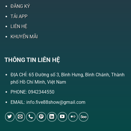
ĐĂNG KÝ
TẢI APP
LIÊN HỆ
KHUYẾN MÃI
THÔNG TIN LIÊN HỆ
ĐỊA CHỈ: 65 Đường số 3, Bình Hưng, Bình Chánh, Thành
phố Hồ Chí Minh, Việt Nam
PHONE: 0942344550
EMAIL:
info.five88show@gmail.com