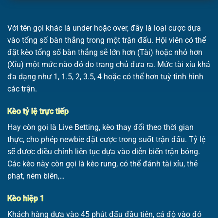
Với tên gọi khác là under hoặc over, đây là loại cược dựa
vào tổng số bàn thắng trong một trận đấu. Hội viên có thể
đặt kèo tổng số bàn thắng sẽ lớn hơn (Tài) hoặc nhỏ hơn
(Xỉu) một mức nào đó do trang chủ đưa ra. Mức tài xỉu khá
đa dạng như 1, 1.5, 2, 3.5, 4 hoặc có thể hơn tuỳ tình hình
các trận.
Kèo tỷ lệ trực tiếp
Hay còn gọi là Live Betting, kèo thay đổi theo thời gian
thực, cho phép newbie đặt cược trong suốt trận đấu. Tỷ lệ
sẽ được điều chỉnh liên tục dựa vào diễn biến trận bóng.
Các kèo này còn gọi là kèo rung, có thể đánh tài xỉu, thẻ
phạt, ném biên,…
Kèo hiệp 1
Khách hàng dựa vào 45 phút đấu đầu tiên, cá độ vào đó