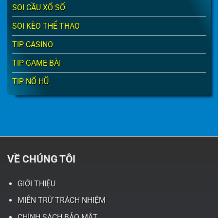
SOI CẦU XỔ SỐ
SOI KÈO THỂ THAO
TIP CASINO
TIP GAME BÀI
TIP NỔ HŨ
VỀ CHÚNG TÔI
GIỚI THIỆU
MIỄN TRỪ TRÁCH NHIỆM
CHÍNH SÁCH BẢO MẬT