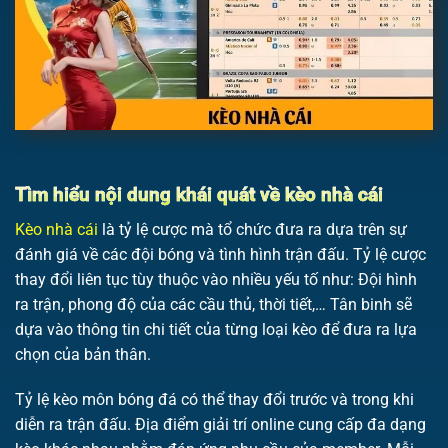
Tìm hiểu nội dung khái quát về kèo nhà cái
Kèo nhà cái
là tỷ lệ cược mà tổ chức đưa ra dựa trên sự
đánh giá về các đội bóng và tình hình trận đấu. Tỷ lệ cược
thay đổi liên tục tùy thuộc vào nhiều yếu tố như: Đội hình
ra trận, phong độ của các cầu thủ, thời tiết,… Tân binh sẽ
dựa vào thông tin chi tiết của từng loại kèo để đưa ra lựa
chọn của bản thân.
Tỷ lệ kèo môn bóng đá có thể thay đổi trước và trong khi
diễn ra trận đấu. Địa điểm giải trí online cung cấp đa dạng