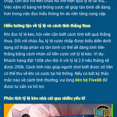
chấp, còn đối với kèo châu Âu thể hiện qua tỷ lệ tài xỉu,…
Việc nắm rõ bảng hệ thống cược sẽ giúp tân binh dễ dàng
hơn trong việc đọc hiểu thông tin do nền tảng cung cấp.
Hiểu tường tận về tỷ lệ và cách tính thắng thua
Khi đọc tỷ lệ kèo, hội viên cần biết cách tính kết quả thắng
thua. Đối với châu Âu, tỷ lệ cược chấp được biểu diễn dưới
dạng số thập phân và tân binh có thể dễ dàng tính tiền
thắng bằng cách nhân số tiền cược với tỷ lệ kèo. Ví dụ:
Khách hàng đặt 100k cho đội A với tỷ lệ 2.0 nếu thắng sẽ
được 200k. Cách tính này giúp người chơi biết được số tiền
có thể thu về khi cá cược tại hệ thống. Nếu có bất kỳ thắc
mắc nào về cách tính thưởng, vui lòng
liên hệ Five88
để
được tư vấn và hỗ trợ.
Phân tích tỷ lệ kèo nhà cái qua nhiều yếu tố