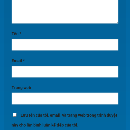
Tên
*
Email
*
Trang web
Lưu tên của tôi, email, và trang web trong trình duyệt
này cho lần bình luận kế tiếp của tôi.