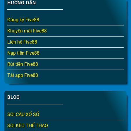
HƯỚNG DẪN
Đăng ký Five88
Khuyến mãi Five88
Liên hệ Five88
Nạp tiền Five88
Rút tiền Five88
Tải app Five88
BLOG
SOI CẦU XỔ SỐ
SOI KÈO THỂ THAO