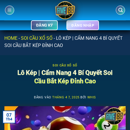
Bỏ
qua
nội
dung
ĐĂNG KÝ
ĐĂNG NHẬP
HOME
-
SOI CẦU XỔ SỐ
-
LÔ KÉP | CẨM NANG 4 BÍ QUYẾT
SOI CẦU BẮT KÉP ĐỈNH CAO
SOI CẦU XỔ SỐ
Lô Kép | Cẩm Nang 4 Bí Quyết Soi
Cầu Bắt Kép Đỉnh Cao
ĐĂNG VÀO
THÁNG 4 7, 2025
BỞI
WHIS
07
Th4