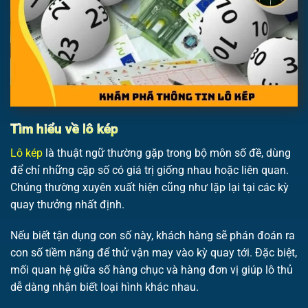
Tìm hiểu về lô kép
Lô kép
là thuật ngữ thường gặp trong bộ môn số đề, dùng
để chỉ những cặp số có giá trị giống nhau hoặc liên quan.
Chúng thường xuyên xuất hiện cũng như lặp lại tại các kỳ
quay thưởng nhất định.
Nếu biết tận dụng con số này, khách hàng sẽ phán đoán ra
con số tiềm năng để thử vận may vào kỳ quay tới. Đặc biệt,
mối quan hệ giữa số hàng chục và hàng đơn vị giúp lô thủ
dễ dàng nhận biết loại hình khác nhau.