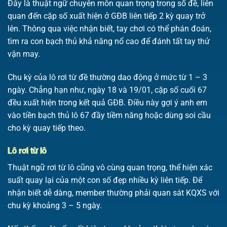
Đây là thuật ngữ chuyên môn quan trọng trong số đề, liên
quan đến cặp số xuất hiện ở GĐB liên tiếp 2 kỳ quay trở
lên. Thông qua việc nhận biết, tay chơi có thể phán đoán,
tìm ra con bạch thủ khả năng nổ cao để đánh tất tay thử
vận may.
Chu kỳ của lô rơi từ đề thường dao động ở mức từ 1 – 3
ngày. Chẳng hạn như, ngày 18 và 19/01, cặp số cuối 67
đều xuất hiện trong kết quả GĐB. Điều này gợi ý anh em
vào tiền bạch thủ lô 67 đầy tiềm năng hoặc dùng soi cầu
cho kỳ quay tiếp theo.
Lô rơi từ lô
Thuật ngữ rơi từ lô cũng vô cùng quan trọng, thể hiện xác
suất quay lại của một con số đẹp nhiều kỳ liên tiếp. Để
nhận biết dễ dàng, member thường phải quan sát KQXS với
chu kỳ khoảng 3 – 5 ngày.