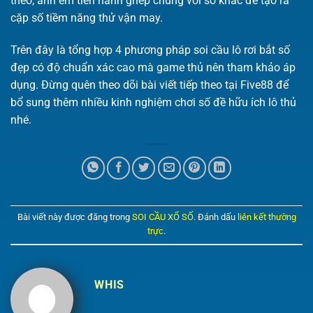
theo, anh em tiến hành ghép chúng với số khác để tạo ra
cặp số tiềm năng thử vận may.
Trên đây là tổng hợp 4 phương pháp soi cầu lô rơi bắt số
đẹp có độ chuẩn xác cao mà game thủ nên tham khảo áp
dụng. Đừng quên theo dõi bài viết tiếp theo tại Five88 để
bổ sung thêm nhiều kinh nghiệm chơi số đề hữu ích lô thủ
nhé.
Bài viết này được đăng trong
SOI CẦU XỔ SỐ
. Đánh dấu
liên kết thường
trực
.
WHIS