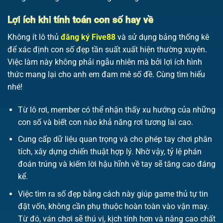
Lợi ích khi tính toán con số hay về
Không ít lô thủ
đăng ký Five88
và sử dụng bảng thống kê
để xác định con số đẹp tần suất xuất hiện thường xuyên.
Việc làm này không phải ngẫu nhiên mà bởi lợi ích hình
thức mang lại cho anh em đam mê số đề. Cùng tìm hiểu
nhé!
Từ lô rơi, member có thể nhận thấy xu hướng của những
con số và biết con nào khả năng rơi tương lai cao.
Cung cấp dữ liệu quan trọng và cho phép tay chơi phân
tích, xây dựng chiến thuật hợp lý. Nhờ vậy, tỷ lệ phán
đoán trúng và kiếm lời hậu hĩnh về tay sẽ tăng cao đáng
kể.
Việc tìm ra số đẹp bằng cách này giúp game thủ tự tin
đặt vốn, không cần phụ thuộc hoàn toàn vào vận may.
Từ đó, ván chơi sẽ thú vị, kịch tính hơn và nâng cao chất