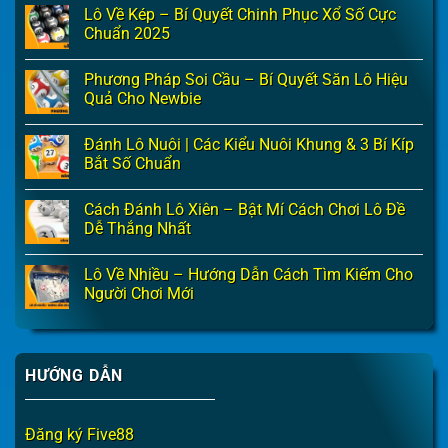
Lô Về Kép – Bí Quyết Chinh Phục Xổ Số Cực
Chuẩn 2025
Phương Pháp Soi Cầu – Bí Quyết Săn Lô Hiệu
Quả Cho Newbie
Đánh Lô Nuôi | Các Kiểu Nuôi Khung & 3 Bí Kíp
Bắt Số Chuẩn
Cách Đánh Lô Xiên – Bật Mí Cách Chơi Lô Đề
Dễ Thắng Nhất
Lô Về Nhiều – Hướng Dẫn Cách Tìm Kiếm Cho
Người Chơi Mới
HƯỚNG DẪN
Đăng ký Five88