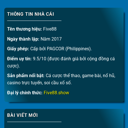
THÔNG TIN NHÀ CÁI
Tên thương hiệu:
Five88
Ngày thành lập:
Năm 2017
Giấy phép:
Cấp bởi PAGCOR (Philippines).
Điểm uy tín:
9.5/10 (được đánh giá bởi cộng đồng cá
cược).
Sản phẩm nổi bật:
Cá cược thể thao, game bài, nổ hũ,
casino trực tuyến, soi cầu xổ số.
Đại lý chính thức:
Five88.show
BÀI VIẾT MỚI