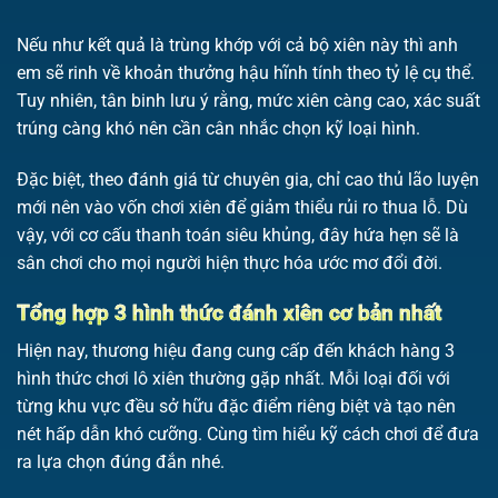
Nếu như kết quả là trùng khớp với cả bộ xiên này thì anh
em sẽ rinh về khoản thưởng hậu hĩnh tính theo tỷ lệ cụ thể.
Tuy nhiên, tân binh lưu ý rằng, mức xiên càng cao, xác suất
trúng càng khó nên cần cân nhắc chọn kỹ loại hình.
Đặc biệt, theo đánh giá từ chuyên gia, chỉ cao thủ lão luyện
mới nên vào vốn chơi xiên để giảm thiểu rủi ro thua lỗ. Dù
vậy, với cơ cấu thanh toán siêu khủng, đây hứa hẹn sẽ là
sân chơi cho mọi người hiện thực hóa ước mơ đổi đời.
Tổng hợp 3 hình thức đánh xiên cơ bản nhất
Hiện nay, thương hiệu đang cung cấp đến khách hàng 3
hình thức chơi lô xiên thường gặp nhất. Mỗi loại đối với
từng khu vực đều sở hữu đặc điểm riêng biệt và tạo nên
nét hấp dẫn khó cưỡng. Cùng tìm hiểu kỹ cách chơi để đưa
ra lựa chọn đúng đắn nhé.