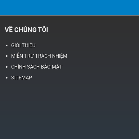
VỀ CHÚNG TÔI
GIỚI THIỆU
MIỄN TRỪ TRÁCH NHIỆM
CHÍNH SÁCH BẢO MẬT
SITEMAP