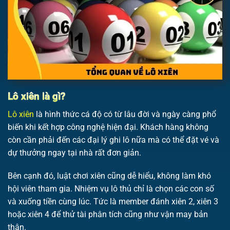
Lô xiên là gì?
Lô xiên
là hình thức cá độ có từ lâu đời và ngày càng phổ
biến khi kết hợp công nghệ hiện đại. Khách hàng không
còn cần phải đến các đại lý ghi lô nữa mà có thể đặt vé và
dự thưởng ngay tại nhà rất đơn giản.
Bên cạnh đó, luật chơi xiên cũng dễ hiểu, không làm khó
hội viên tham gia. Nhiệm vụ lô thủ chỉ là chọn các con số
và xuống tiền cùng lúc. Tức là member đánh xiên 2, xiên 3
hoặc xiên 4 để thử tài phân tích cũng như vận may bản
thân.