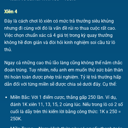
Xiên 4
Đây là cách chơi lô xiên có mức trả thưởng siêu khủng
nhưng đi cùng với đó là vấn đề rủi ro thua cuộc rất cao.
Việc chọn chuẩn xác cả 4 giá trị trong kỳ quay thưởng
không hề đơn giản và đòi hỏi kinh nghiệm soi cầu từ lô
thủ.
Ngay cả những cao thủ lão làng cũng không thể nắm chắc
đoán trúng. Tuy nhiên, nếu anh em muốn thử sức bản thân
thì hoàn toàn được phép trải nghiệm. Tỷ lệ trả thưởng hấp
dẫn đối với từng miền sẽ được chia sẻ dưới đây. Cụ thể:
Miền Bắc: Với 1 điểm cược, thắng gấp 250 lần. Ví dụ,
đánh 1K xiên 11, 13, 15, 2 cùng lúc. Nếu trong lô có 2 số
cuối là dãy trên thì kiếm lời bằng công thức: 1K x 250 =
250K.