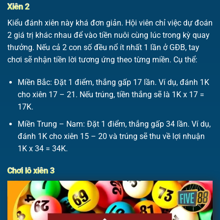
Xiên 2
Kiểu đánh xiên này khá đơn giản. Hội viên chỉ việc dự đoán
2 giá trị khác nhau để vào tiền nuôi cùng lúc trong kỳ quay
thưởng. Nếu cả 2 con số đều nổ ít nhất 1 lần ở GĐB, tay
chơi sẽ nhận tiền lời tương ứng theo từng miền. Cụ thể:
Miền Bắc: Đặt 1 điểm, thắng gấp 17 lần. Ví dụ, đánh 1K
cho xiên 17 – 21. Nếu trúng, tiền thắng sẽ là 1K x 17 =
17K.
Miền Trung – Nam: Đặt 1 điểm, thắng gấp 34 lần. Ví dụ,
đánh 1K cho xiên 15 – 20 và trúng sẽ thu về lợi nhuận
1K x 34 = 34K.
Chơi lô xiên 3