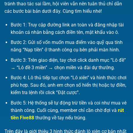
tránh thao tác sai lầm, hội viên vẫn nên tuân thủ chỉ dẫn
các bước bài bản dưới đây. Cùng tìm hiểu nhé!
Bước 1: Truy cập đường link an toàn và đăng nhập tài
khoản cá nhân bằng cách điền tên, mật khẩu vào ô.
Bước 2: Gửi số vốn muốn mua điểm vào quỹ qua tính
năng “Nạp tiền” ở thanh công cụ bên phải màn hình.
Bước 3: Trên giao diện, tay chơi click danh mục “Lô đề”
→ “Lô đề 3 miền” → chọn miền và đài dự thưởng.
Bước 4: Lô thủ tiếp tục chọn “Lô xiên” và hình thức chơi
phù hợp. Sau đó, anh em chọn số hiển thị hoặc tự điền,
kiểm tra lệnh rồi click “Đặt cược”.
Bước 5: Hệ thống sẽ tự động trừ tiền và coi như mua vé
thành công. Cuối cùng, member chỉ cần chờ đợi và
rút
tiền Five88
thưởng về tay nếu trúng.
Trên đây là giới thiệu 3 hình thức đánh lô xiên cơ bản nhất