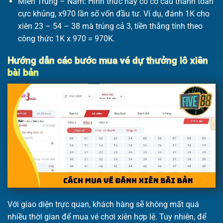
Miền Trung – Nam: Hình thức này có cơ cấu thanh toán
cực khủng, x970 lần số vốn đầu tư. Ví dụ, đánh 1K cho
xiên 23 – 54 – 38 mà trúng cả 3, tiền thắng tính theo
công thức 1K x 970 = 970K.
Hướng dẫn các bước mua vé dự thưởng lô xiên
bài bản
Với giao diện trực quan, khách hàng sẽ không mất quá
nhiều thời gian để mua vé chơi xiên hợp lệ. Tuy nhiên, để