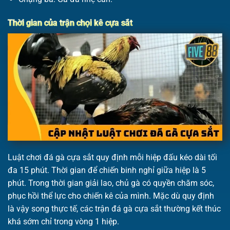
Thời gian của trận chọi kê cựa sắt
Luật chơi đá gà cựa sắt quy định mỗi hiệp đấu kéo dài tối
đa 15 phút. Thời gian để chiến binh nghỉ giữa hiệp là 5
phút. Trong thời gian giải lao, chủ gà có quyền chăm sóc,
phục hồi thể lực cho chiến kê của mình. Mặc dù quy định
là vậy song thực tế, các trận đá gà cựa sắt thường kết thúc
khá sớm chỉ trong vòng 1 hiệp.