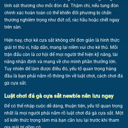
tính sát thương cho mỗi đòn đá. Thậm chí, nếu tung đòn
chính xác hoàn toàn có thể khiến đối phương bị chấn
thương nghiêm trọng như đứt cổ, rác hầu hoặc chết ngay
trên sàn.
Hiện nay, chọi kê cựa sắt không chỉ đơn giản là hình thức
giải trí thú vị, hấp dẫn, mang lại niềm vui cho kê thủ. Mỗi
trận đấu còn là cơ hội để mọi người thể hiện kỹ năng, tài
năng nhận định và mang về cho mình phần thưởng lớn.
Tuy nhiên để làm được điều đó, yếu tố quan trọng hàng
đầu là bạn phải nắm rõ thông tin về luật chơi, cách chơi đá
gà cựa sắt.
Luật chơi đá gà cựa sắt newbie nên lưu ngay
Để có thể nhập cuộc dễ dàng, thuận tiện, yếu tố quan trọng
nhất là mọi người phải nắm rõ luật chơi đá gà cựa sắt. Một
số kiến thức trọng tâm mà bạn cần lưu lại trước khi tham
gia giải trí gồm có: