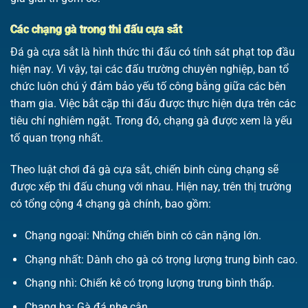
Các chạng gà trong thi đấu cựa sắt
Đá gà cựa sắt là hình thức thi đấu có tính sát phạt top đầu
hiện nay. Vì vậy, tại các đấu trường chuyên nghiệp, ban tổ
chức luôn chú ý đảm bảo yếu tố công bằng giữa các bên
tham gia. Việc bắt cặp thi đấu được thực hiện dựa trên các
tiêu chí nghiêm ngặt. Trong đó, chạng gà được xem là yếu
tố quan trọng nhất.
Theo luật chơi đá gà cựa sắt, chiến binh cùng chạng sẽ
được xếp thi đấu chung với nhau. Hiện nay, trên thị trường
có tổng cộng 4 chạng gà chính, bao gồm:
Chạng ngoại: Những chiến binh có cân nặng lớn.
Chạng nhất: Dành cho gà có trọng lượng trung bình cao.
Chạng nhì: Chiến kê có trọng lượng trung bình thấp.
Chạng ba: Gà đá nhẹ cân.