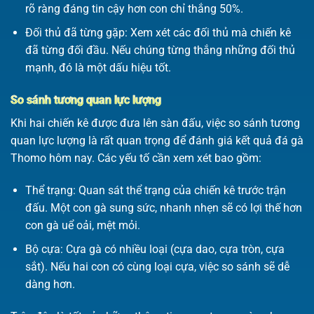
rõ ràng đáng tin cậy hơn con chỉ thắng 50%.
Đối thủ đã từng gặp: Xem xét các đối thủ mà chiến kê
đã từng đối đầu. Nếu chúng từng thắng những đối thủ
mạnh, đó là một dấu hiệu tốt.
So sánh tương quan lực lượng
Khi hai chiến kê được đưa lên sàn đấu, việc so sánh tương
quan lực lượng là rất quan trọng để đánh giá kết quả đá gà
Thomo hôm nay. Các yếu tố cần xem xét bao gồm:
Thể trạng: Quan sát thể trạng của chiến kê trước trận
đấu. Một con gà sung sức, nhanh nhẹn sẽ có lợi thế hơn
con gà uể oải, mệt mỏi.
Bộ cựa: Cựa gà có nhiều loại (cựa dao, cựa tròn, cựa
sắt). Nếu hai con có cùng loại cựa, việc so sánh sẽ dễ
dàng hơn.