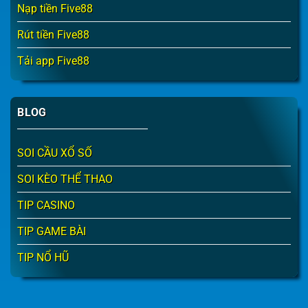
Nạp tiền Five88
Rút tiền Five88
Tải app Five88
BLOG
SOI CẦU XỔ SỐ
SOI KÈO THỂ THAO
TIP CASINO
TIP GAME BÀI
TIP NỔ HŨ