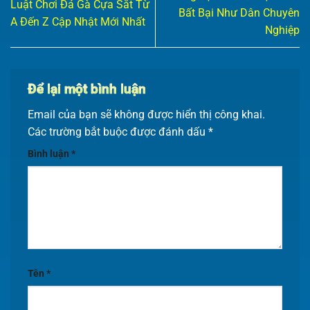
Luật Chơi Đá Gà Cựa Sắt Từ
Bất Bại Như Dân Chuyên
A Đến Z Cập Nhật Mới Nhất
Nghiệp
Để lại một bình luận
Email của bạn sẽ không được hiển thị công khai.
Các trường bắt buộc được đánh dấu
*
Bình luận
*
Tên
*