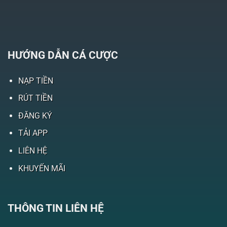
HƯỚNG DẪN CÁ CƯỢC
NẠP TIỀN
RÚT TIỀN
ĐĂNG KÝ
TẢI APP
LIÊN HỆ
KHUYẾN MÃI
THÔNG TIN LIÊN HỆ