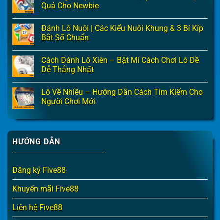
Quả Cho Newbie
Đánh Lô Nuôi | Các Kiểu Nuôi Khung & 3 Bí Kíp
Bắt Số Chuẩn
Cách Đánh Lô Xiên – Bật Mí Cách Chơi Lô Đề
Dễ Thắng Nhất
Lô Về Nhiều – Hướng Dẫn Cách Tìm Kiếm Cho
Người Chơi Mới
HƯỚNG DẪN
Đăng ký Five88
Khuyến mãi Five88
Liên hệ Five88