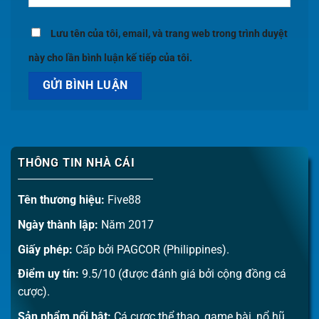
Lưu tên của tôi, email, và trang web trong trình duyệt
này cho lần bình luận kế tiếp của tôi.
THÔNG TIN NHÀ CÁI
Tên thương hiệu:
Five88
Ngày thành lập:
Năm 2017
Giấy phép:
Cấp bởi PAGCOR (Philippines).
Điểm uy tín:
9.5/10 (được đánh giá bởi cộng đồng cá
cược).
Sản phẩm nổi bật:
Cá cược thể thao, game bài, nổ hũ,