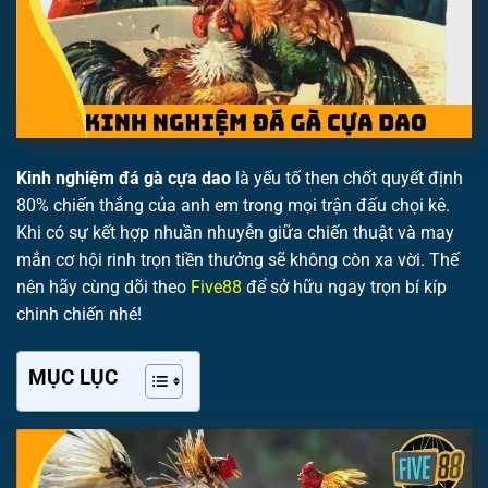
Kinh nghiệm đá gà cựa dao
là yếu tố then chốt quyết định
80% chiến thắng của anh em trong mọi trận đấu chọi kê.
Khi có sự kết hợp nhuần nhuyễn giữa chiến thuật và may
mắn cơ hội rinh trọn tiền thưởng sẽ không còn xa vời. Thế
nên hãy cùng dõi theo
Five88
để sở hữu ngay trọn bí kíp
chinh chiến nhé!
MỤC LỤC