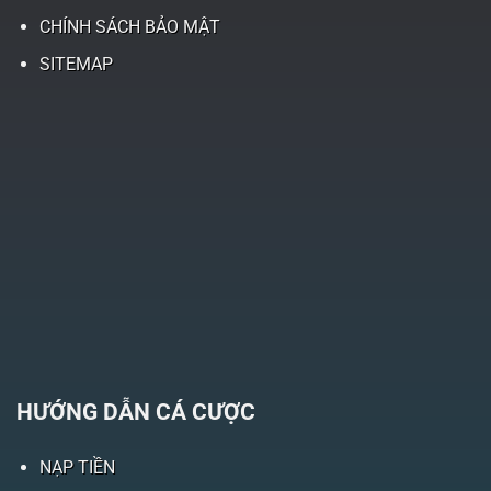
CHÍNH SÁCH BẢO MẬT
SITEMAP
HƯỚNG DẪN CÁ CƯỢC
NẠP TIỀN