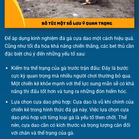
Để áp dụng kinh nghiệm đá gà cựa dao một cách hiệu quả.
Cũng như tối đa hóa khả năng chiến thắng, các bet thủ cần
đặc biệt chú ý đến những yếu tố sau:
Kiểm tra thể trạng của gà trước trận đấu
:
Đây là bước
cực kỳ quan trọng mà nhiều người chơi thường bỏ qua.
Một chiến kê khỏe mạnh với thể lực sung mãn sẽ có khả
năng thi đấu tốt hơn và tung ra những đòn hiểm hóc.
Lựa chọn cựa dao phù hợp: Cựa dao là vũ khí chính của
chiến kê trong hình thức đá gà này. Việc lựa chọn cựa
dao phù hợp với từng loại gà là yếu tố then chốt. Thế
nên, cựa dao cần có kích thước và trọng lượng cân đối
với chân và thể trạng của gà.