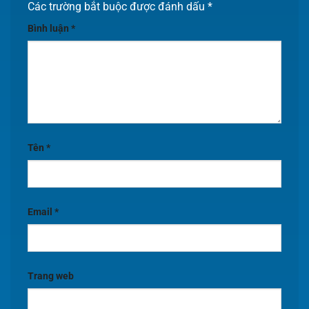
Các trường bắt buộc được đánh dấu
*
Bình luận
*
Tên
*
Email
*
Trang web