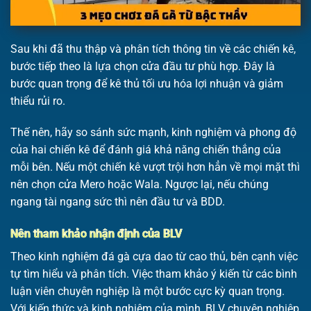
Sau khi đã thu thập và phân tích thông tin về các chiến kê,
bước tiếp theo là lựa chọn cửa đầu tư phù hợp. Đây là
bước quan trọng để kê thủ tối ưu hóa lợi nhuận và giảm
thiểu rủi ro.
Thế nên, hãy so sánh sức mạnh, kinh nghiệm và phong độ
của hai chiến kê để đánh giá khả năng chiến thắng của
mỗi bên. Nếu một chiến kê vượt trội hơn hẳn về mọi mặt thì
nên chọn cửa Mero hoặc Wala. Ngược lại, nếu chúng
ngang tài ngang sức thì nên đầu tư và BDD.
Nên tham khảo nhận định của BLV
Theo kinh nghiệm đá gà cựa dao từ cao thủ, bên cạnh việc
tự tìm hiểu và phân tích. Việc tham khảo ý kiến từ các bình
luận viên chuyên nghiệp là một bước cực kỳ quan trọng.
Với kiến thức và kinh nghiệm của mình, BLV chuyên nghiệp