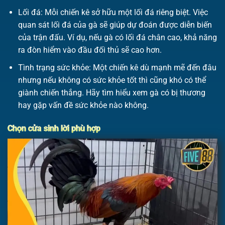
Lối đá: Mỗi chiến kê sở hữu một lối đá riêng biệt. Việc
quan sát lối đá của gà sẽ giúp dự đoán được diễn biến
của trận đấu. Ví dụ, nếu gà có lối đá chân cao, khả năng
ra đòn hiểm vào đầu đối thủ sẽ cao hơn.
Tình trạng sức khỏe: Một chiến kê dù mạnh mẽ đến đâu
nhưng nếu không có sức khỏe tốt thì cũng khó có thể
giành chiến thắng. Hãy tìm hiểu xem gà có bị thương
hay gặp vấn đề sức khỏe nào không.
Chọn cửa sinh lời phù hợp