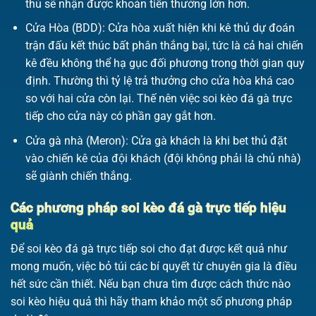
thủ sẽ nhận được khoản tiền thưởng lớn hơn.
Cửa Hòa (BDD): Cửa hòa xuất hiện khi kê thủ dự đoán
trận đấu kết thúc bất phân thắng bại, tức là cả hai chiến
kê đều không thể hạ gục đối phương trong thời gian quy
định. Thường thì tỷ lệ trả thưởng cho cửa hòa khá cao
so với hai cửa còn lại. Thế nên việc soi kèo đá gà trực
tiếp cho cửa này có phần gay gắt hơn.
Cửa gà nhà (Meron): Cửa gà khách là khi bet thủ đặt
vào chiến kê của đội khách (đội không phải là chủ nhà)
sẽ giành chiến thắng.
Các phương pháp soi kèo đá gà trực tiếp hiệu
quả
Để soi kèo đá gà trực tiếp soi cho đạt được kết quả như
mong muốn, việc bỏ túi các bí quyết từ chuyên gia là điều
hết sức cần thiết. Nếu bạn chưa tìm được cách thức nào
soi kèo hiệu quả thì hãy tham khảo một số phương pháp