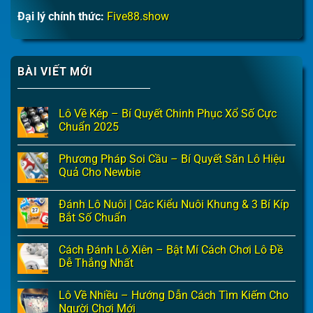
Đại lý chính thức:
Five88.show
BÀI VIẾT MỚI
Lô Về Kép – Bí Quyết Chinh Phục Xổ Số Cực
Chuẩn 2025
Phương Pháp Soi Cầu – Bí Quyết Săn Lô Hiệu
Quả Cho Newbie
Đánh Lô Nuôi | Các Kiểu Nuôi Khung & 3 Bí Kíp
Bắt Số Chuẩn
Cách Đánh Lô Xiên – Bật Mí Cách Chơi Lô Đề
Dễ Thắng Nhất
Lô Về Nhiều – Hướng Dẫn Cách Tìm Kiếm Cho
Người Chơi Mới