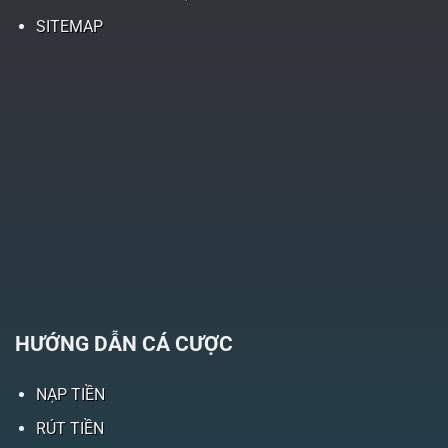
SITEMAP
HƯỚNG DẪN CÁ CƯỢC
NẠP TIỀN
RÚT TIỀN