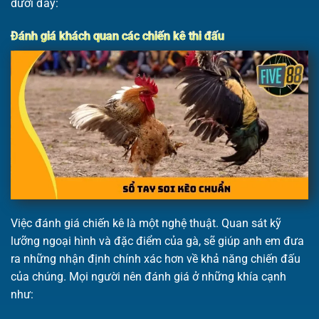
dưới đây:
Đánh giá khách quan các chiến kê thi đấu
Việc đánh giá chiến kê là một nghệ thuật. Quan sát kỹ
lưỡng ngoại hình và đặc điểm của gà, sẽ giúp anh em đưa
ra những nhận định chính xác hơn về khả năng chiến đấu
của chúng. Mọi người nên đánh giá ở những khía cạnh
như: