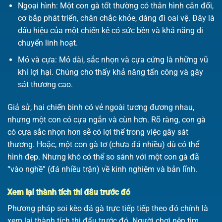
Ngoại hình: Một con gà tốt thường có thân hình cân đối,
cơ bắp phát triển, chân chắc khỏe, dáng đi oai vệ. Đây là
dấu hiệu của một chiến kê có sức bền và khả năng di
chuyển linh hoạt.
Mỏ và cựa: Mỏ dài, sắc nhọn và cựa cứng là những vũ
khí lợi hại. Chúng cho thấy khả năng tấn công và gây
sát thương cao.
Giả sử, hai chiến binh có vẻ ngoài tương đương nhau,
nhưng một con có cựa ngắn và cùn hơn. Rõ ràng, con gà
có cựa sắc nhọn hơn sẽ có lợi thế trong việc gây sát
thương. Hoặc, một con gà tơ (chưa đá nhiều) dù có thể
hình đẹp. Nhưng khó có thể so sánh với một con gà đã
“vào nghề” (đá nhiều trận) về kinh nghiệm và bản lĩnh.
Xem lại thành tích thi đâu trước đó
Phương pháp soi kèo đá gà trực tiếp tiếp theo đó chính là
xem lại thành tích thi đấu trước đó. Người chơi nên tìm