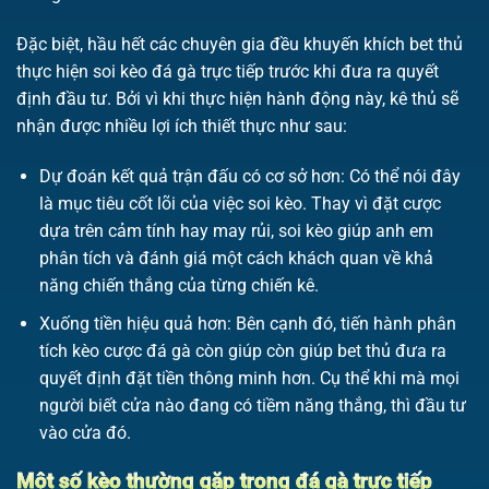
Đặc biệt, hầu hết các chuyên gia đều khuyến khích bet thủ
thực hiện soi kèo đá gà trực tiếp trước khi đưa ra quyết
định đầu tư. Bởi vì khi thực hiện hành động này, kê thủ sẽ
nhận được nhiều lợi ích thiết thực như sau:
Dự đoán kết quả trận đấu có cơ sở hơn: Có thể nói đây
là mục tiêu cốt lõi của việc soi kèo. Thay vì đặt cược
dựa trên cảm tính hay may rủi, soi kèo giúp anh em
phân tích và đánh giá một cách khách quan về khả
năng chiến thắng của từng chiến kê.
Xuống tiền hiệu quả hơn: Bên cạnh đó, tiến hành phân
tích kèo cược đá gà còn giúp còn giúp bet thủ đưa ra
quyết định đặt tiền thông minh hơn. Cụ thể khi mà mọi
người biết cửa nào đang có tiềm năng thắng, thì đầu tư
vào cửa đó.
Một số kèo thường gặp trong đá gà trực tiếp