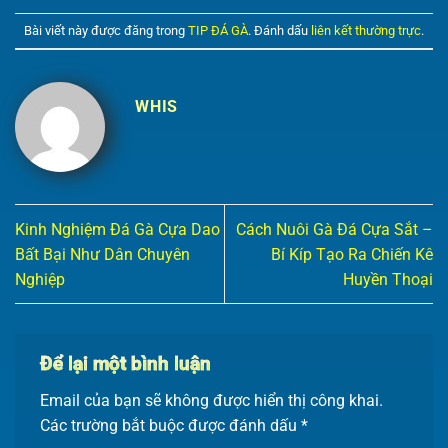
Bài viết này được đăng trong
TIP ĐÁ GÀ
. Đánh dấu
liên kết thường trực
.
WHIS
Kinh Nghiệm Đá Gà Cựa Dao
Cách Nuôi Gà Đá Cựa Sắt –
Bất Bại Như Dân Chuyên
Bí Kíp Tạo Ra Chiến Kê
Nghiệp
Huyền Thoại
Để lại một bình luận
Email của bạn sẽ không được hiển thị công khai.
Các trường bắt buộc được đánh dấu
*