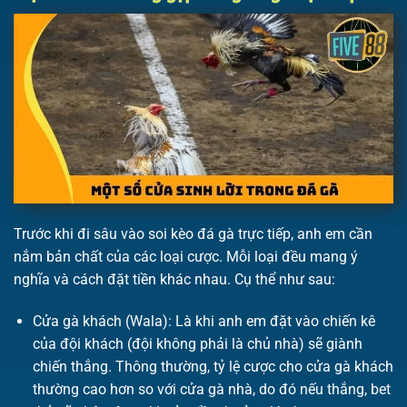
Trước khi đi sâu vào soi kèo đá gà trực tiếp, anh em cần
nắm bản chất của các loại cược. Mỗi loại đều mang ý
nghĩa và cách đặt tiền khác nhau. Cụ thể như sau:
Cửa gà khách (Wala): Là khi anh em đặt vào chiến kê
của đội khách (đội không phải là chủ nhà) sẽ giành
chiến thắng. Thông thường, tỷ lệ cược cho cửa gà khách
thường cao hơn so với cửa gà nhà, do đó nếu thắng, bet