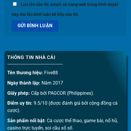
Lưu tên của tôi, email, và trang web trong trình duyệt
này cho lần bình luận kế tiếp của tôi.
THÔNG TIN NHÀ CÁI
Tên thương hiệu:
Five88
Ngày thành lập:
Năm 2017
Giấy phép:
Cấp bởi PAGCOR (Philippines).
Điểm uy tín:
9.5/10 (được đánh giá bởi cộng đồng cá
cược).
Sản phẩm nổi bật:
Cá cược thể thao, game bài, nổ hũ,
casino trực tuyến, soi cầu xổ số.