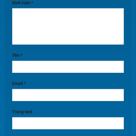
Bình luận
*
Tên
*
Email
*
Trang web