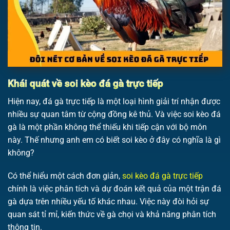
Khái quát về soi kèo đá gà trực tiếp
Hiện nay, đá gà trực tiếp là một loại hình giải trí nhận được
nhiều sự quan tâm từ cộng đồng kê thủ. Và việc soi kèo đá
gà là một phần không thể thiếu khi tiếp cận với bộ môn
này. Thế nhưng anh em có biết soi kèo ở đây có nghĩa là gì
không?
Có thể hiểu một cách đơn giản,
soi kèo đá gà trực tiếp
chính là việc phân tích và dự đoán kết quả của một trận đá
gà dựa trên nhiều yếu tố khác nhau. Việc này đòi hỏi sự
quan sát tỉ mỉ, kiến thức về gà chọi và khả năng phân tích
thông tin.