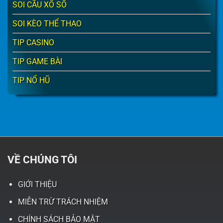
SOI CẦU XỔ SỐ
SOI KÈO THỂ THAO
TIP CASINO
TIP GAME BÀI
TIP NỔ HŨ
VỀ CHÚNG TÔI
GIỚI THIỆU
MIỄN TRỪ TRÁCH NHIỆM
CHÍNH SÁCH BẢO MẬT