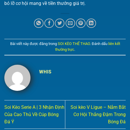
bỏ lỡ cơ hội mang về tiền thưởng giá trị.
Bài viết này được đăng trong
SOI KÈO THỂ THAO
. Đánh dấu
liên kết
thường trực
.
WHIS
Soi Kèo Serie A | 3 Nhận Định
Soi kèo V Ligue – Nắm Bắt
Của Cao Thủ Về Cúp Bóng
Cơ Hội Thắng Đậm Trong
Đá Ý
Bóng Đá