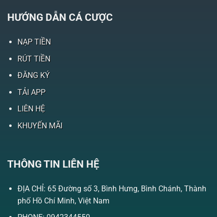
HƯỚNG DẪN CÁ CƯỢC
NẠP TIỀN
RÚT TIỀN
ĐĂNG KÝ
TẢI APP
LIÊN HỆ
KHUYẾN MÃI
THÔNG TIN LIÊN HỆ
ĐỊA CHỈ: 65 Đường số 3, Bình Hưng, Bình Chánh, Thành
phố Hồ Chí Minh, Việt Nam