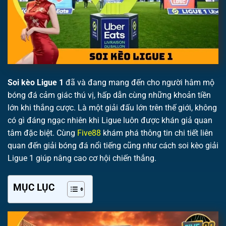
Soi kèo Ligue 1
đã và đang mang đến cho người hâm mộ
bóng đá cảm giác thú vị, hấp dẫn cùng những khoản tiền
lớn khi thắng cược. Là một giải đấu lớn trên thế giới, không
có gì đáng ngạc nhiên khi Ligue luôn được khán giả quan
tâm đặc biệt. Cùng
Five88
khám phá thông tin chi tiết liên
quan đến giải bóng đá nổi tiếng cũng như cách soi kèo giải
Ligue 1 giúp nâng cao cơ hội chiến thắng.
MỤC LỤC