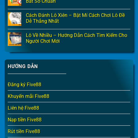
Bắt Số Chuẩn
Cách Đánh Lô Xiên – Bật Mí Cách Chơi Lô Đề
Dễ Thắng Nhất
Lô Về Nhiều – Hướng Dẫn Cách Tìm Kiếm Cho
Người Chơi Mới
HƯỚNG DẪN
Đăng ký Five88
Khuyến mãi Five88
Liên hệ Five88
Nạp tiền Five88
Rút tiền Five88