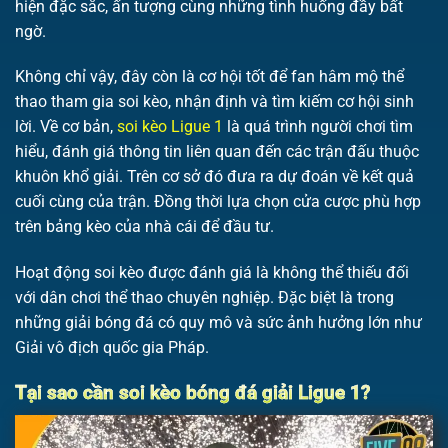
hiện đặc sắc, ấn tượng cùng những tình huống đầy bất
ngờ.
Không chỉ vậy, đây còn là cơ hội tốt để fan hâm mộ thể
thao tham gia soi kèo, nhận định và tìm kiếm cơ hội sinh
lời. Về cơ bản,
soi kèo Ligue 1
là quá trình người chơi tìm
hiểu, đánh giá thông tin liên quan đến các trận đấu thuộc
khuôn khổ giải. Trên cơ sở đó đưa ra dự đoán về kết quả
cuối cùng của trận. Đồng thời lựa chọn cửa cược phù hợp
trên bảng kèo của nhà cái để đầu tư.
Hoạt động soi kèo được đánh giá là không thể thiếu đối
với dân chơi thể thao chuyên nghiệp. Đặc biệt là trong
những giải bóng đá có quy mô và sức ảnh hưởng lớn như
Giải vô địch quốc gia Pháp.
Tại sao cần soi kèo bóng đá giải Ligue 1?