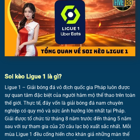
Soi kèo Ligue 1 là gì?
Ligue 1 – Giải bóng đá vô địch quốc gia Pháp luôn được
sự quan tâm đặc biệt của người hâm mộ thể thao trên toàn
thế giới. Thực tế, đây vốn là giải bóng đá nam chuyên
nghiệp có quy mô và sức ảnh hưởng lớn nhất tại Pháp.
Giải được tổ chức từ tháng 8 năm trước đến tháng 5 năm
sau với sự tham gia của 20 câu lạc bộ xuất sắc nhất. Mỗi
mùa Ligue 1 đều cống hiến cho khán giả những màn thể