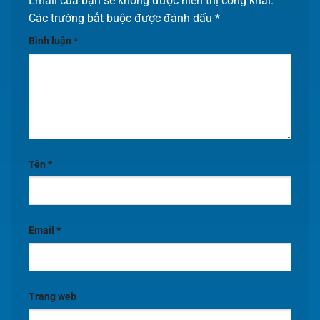
Email của bạn sẽ không được hiển thị công khai.
Các trường bắt buộc được đánh dấu
*
Bình luận
*
Tên
*
Email
*
Trang web