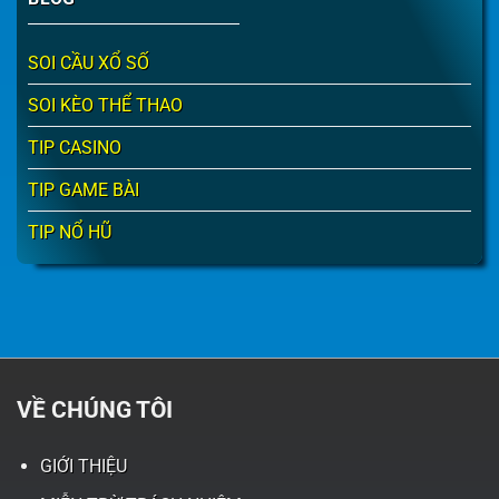
SOI CẦU XỔ SỐ
SOI KÈO THỂ THAO
TIP CASINO
TIP GAME BÀI
TIP NỔ HŨ
VỀ CHÚNG TÔI
GIỚI THIỆU