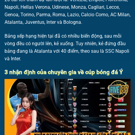
Napoli, Hellas Verona, Udinese, Monza, Cagliari, Lecce,
Genoa, Torino, Parma, Roma, Lazio, Calcio Como, AC Milan,
Atalanta, Juventus, Inter và Bologna.
Bảng xếp hạng hiện tại đã có nhiều biến động, sau mỗi
vòng đều có người lên, kẻ xuống. Tuy nhiên, kẻ đứng đầu
bảng đang là Atalanta với 40 điểm, theo sau là SSC Napoli
và Inter.
3 nhận định của chuyên gia về cúp bóng đá Ý