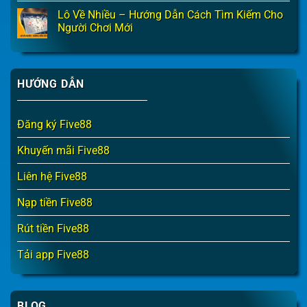
Lô Về Nhiều – Hướng Dẫn Cách Tìm Kiếm Cho
Người Chơi Mới
HƯỚNG DẪN
Đăng ký Five88
Khuyến mãi Five88
Liên hệ Five88
Nạp tiền Five88
Rút tiền Five88
Tải app Five88
BLOG