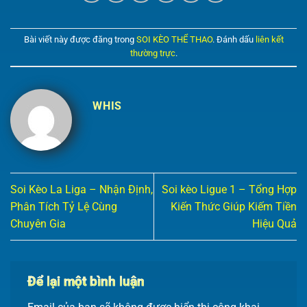
Bài viết này được đăng trong
SOI KÈO THỂ THAO
. Đánh dấu
liên kết
thường trực
.
WHIS
Soi Kèo La Liga – Nhận Định,
Soi kèo Ligue 1 – Tổng Hợp
Phân Tích Tỷ Lệ Cùng
Kiến Thức Giúp Kiếm Tiền
Chuyên Gia
Hiệu Quả
Để lại một bình luận