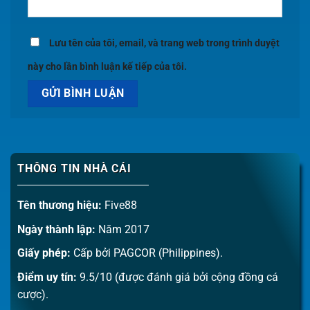
Lưu tên của tôi, email, và trang web trong trình duyệt
này cho lần bình luận kế tiếp của tôi.
THÔNG TIN NHÀ CÁI
Tên thương hiệu:
Five88
Ngày thành lập:
Năm 2017
Giấy phép:
Cấp bởi PAGCOR (Philippines).
Điểm uy tín:
9.5/10 (được đánh giá bởi cộng đồng cá
cược).