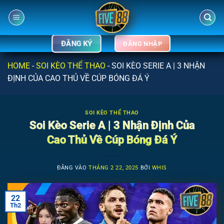
Bỏ
qua
nội
dung
ĐĂNG KÝ
ĐĂNG NHẬP
HOME
-
SOI KÈO THỂ THAO
-
SOI KÈO SERIE A | 3 NHẬN
ĐỊNH CỦA CAO THỦ VỀ CÚP BÓNG ĐÁ Ý
SOI KÈO THỂ THAO
Soi Kèo Serie A | 3 Nhận Định Của
Cao Thủ Về Cúp Bóng Đá Ý
ĐĂNG VÀO
THÁNG 2 22, 2025
BỞI
WHIS
22
Th2