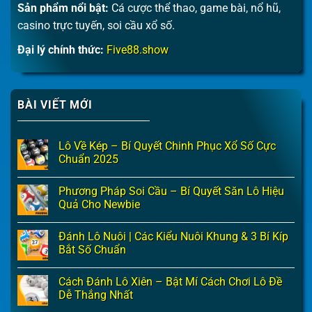
Sản phẩm nổi bật:
Cá cược thể thao, game bài, nổ hũ,
casino trực tuyến, soi cầu xổ số.
Đại lý chính thức:
Five88.show
BÀI VIẾT MỚI
Lô Về Kép – Bí Quyết Chinh Phục Xổ Số Cực
Chuẩn 2025
Phương Pháp Soi Cầu – Bí Quyết Săn Lô Hiệu
Quả Cho Newbie
Đánh Lô Nuôi | Các Kiểu Nuôi Khung & 3 Bí Kíp
Bắt Số Chuẩn
Cách Đánh Lô Xiên – Bật Mí Cách Chơi Lô Đề
Dễ Thắng Nhất