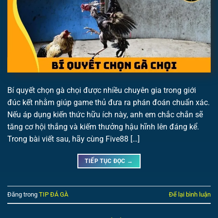
Bí quyết chọn gà chọi được nhiều chuyên gia trong giới
đúc kết nhằm giúp game thủ đưa ra phán đoán chuẩn xác.
Nếu áp dụng kiến thức hữu ích này, anh em chắc chắn sẽ
tăng cơ hội thắng và kiếm thưởng hậu hĩnh lên đáng kể.
Trong bài viết sau, hãy cùng Five88 […]
TIẾP TỤC ĐỌC
→
Đăng trong
TIP ĐÁ GÀ
Để lại bình luận