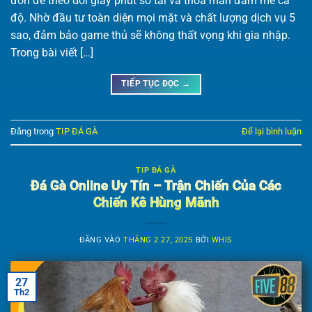
đón để theo dõi giây phút so tài và thỏa mãn đam mê cá
độ. Nhờ đầu tư toàn diện mọi mặt và chất lượng dịch vụ 5
sao, đảm bảo game thủ sẽ không thất vọng khi gia nhập.
Trong bài viết […]
TIẾP TỤC ĐỌC
→
Đăng trong
TIP ĐÁ GÀ
Để lại bình luận
TIP ĐÁ GÀ
Đá Gà Online Uy Tín – Trận Chiến Của Các
Chiến Kê Hùng Mãnh
ĐĂNG VÀO
THÁNG 2 27, 2025
BỞI
WHIS
27
Th2