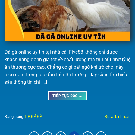
Đá gà online uy tín tại nhà cái Five88 không chỉ được
khách hàng đánh giá tốt về chất lượng mà thu hút nhờ tỷ lệ
ăn thưởng cực cao. Chẳng có gì bất ngờ khi trò chơi này
luôn nằm trong top đầu trên thị trường. Hãy cùng tìm hiểu
sâu thông tin chi […]
TIẾP TỤC ĐỌC
→
Đăng trong
TIP ĐÁ GÀ
Để lại bình luận