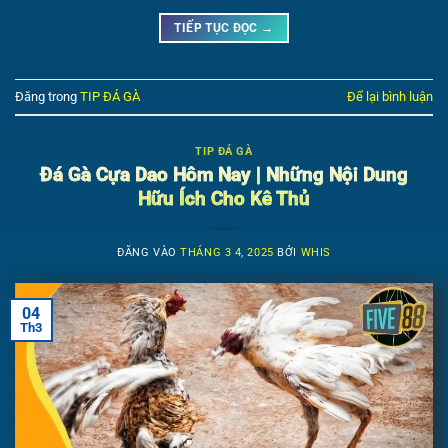
TIẾP TỤC ĐỌC
→
Đăng trong
TIP ĐÁ GÀ
Để lại bình luận
TIP ĐÁ GÀ
Đá Gà Cựa Dao Hôm Nay | Những Nội Dung
Hữu Ích Cho Kê Thủ
ĐĂNG VÀO
THÁNG 3 4, 2025
BỞI
WHIS
04
Th3