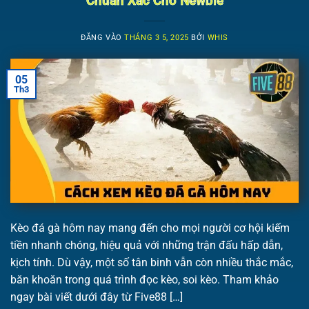
Chuẩn Xác Cho Newbie
ĐĂNG VÀO
THÁNG 3 5, 2025
BỞI
WHIS
05
Th3
Kèo đá gà hôm nay mang đến cho mọi người cơ hội kiếm
tiền nhanh chóng, hiệu quả với những trận đấu hấp dẫn,
kịch tính. Dù vậy, một số tân binh vẫn còn nhiều thắc mắc,
băn khoăn trong quá trình đọc kèo, soi kèo. Tham khảo
ngay bài viết dưới đây từ Five88 […]