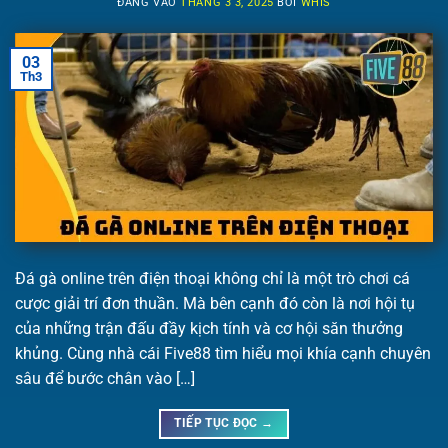
ĐĂNG VÀO
THÁNG 3 3, 2025
BỞI
WHIS
03
Th3
Đá gà online trên điện thoại không chỉ là một trò chơi cá
cược giải trí đơn thuần. Mà bên cạnh đó còn là nơi hội tụ
của những trận đấu đầy kịch tính và cơ hội săn thưởng
khủng. Cùng nhà cái Five88 tìm hiểu mọi khía cạnh chuyên
sâu để bước chân vào […]
TIẾP TỤC ĐỌC
→