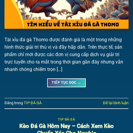
Tài xỉu đá gà Thomo được đánh giá là một trong những
hình thức giải trí thú vị và đầy hấp dẫn. Trên thực tế, sản
phẩm chỉ mới được các đơn vị cung cấp dịch vụ giải trí
trực tuyến cho ra mắt trong thời gian gần đây nhưng vẫn
nhanh chóng chiếm trọn […]
TIẾP TỤC ĐỌC
→
Đăng trong
TIP ĐÁ GÀ
Để lại bình luận
TIP ĐÁ GÀ
Kèo Đá Gà Hôm Nay – Cách Xem Kèo