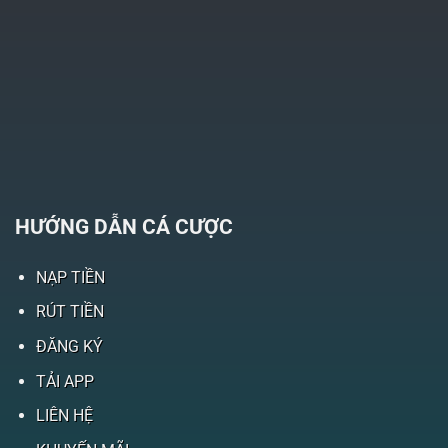
HƯỚNG DẪN CÁ CƯỢC
NẠP TIỀN
RÚT TIỀN
ĐĂNG KÝ
TẢI APP
LIÊN HỆ